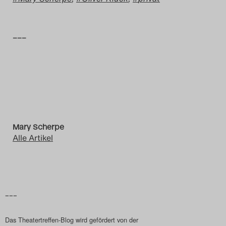
Das Theatertreffen-Blog
–––
2014
Das Theatertreffen-Blog
2015
Das Theatertreffen-Blog
2016
Mary Scherpe
Alle Artikel
Das Theatertreffen-Blog
2017
–––
Das Theatertreffen-Blog
2018
Das Theatertreffen-Blog wird gefördert von der