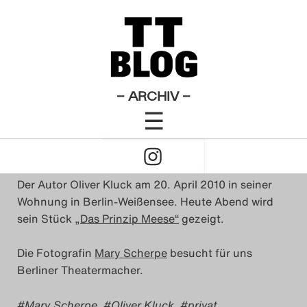
Allgemeines
Theatertreffen-Blog 2010
×
Das Theatertreffen-Blog
Privat:
2009
Das Theatertreffen-Blog
– ARCHIV –
von
Mary Scherpe
☰
2010
11. Mai 2010
Click
Das Theatertreffen-Blog
to
2011
Der Autor Oliver Kluck am 20. April 2010 in seiner
Open
Wohnung in Berlin-Weißensee. Heute Abend wird
Das Theatertreffen-Blog
sein Stück
„Das Prinzip Meese“
gezeigt.
Naviagtion
2012
Die Fotografin
Mary Scherpe
besucht für uns
Berliner Theatermacher.
Das Theatertreffen-Blog
2013
Mary Scherpe
,
Oliver Kluck
,
privat