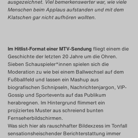
ausgezeichnet. Viel bemerkenswerter war, wie viele
Das Theatertreffen-Blog
Menschen beim Applaus aufstanden und mit dem
Klatschen gar nicht aufhören wollten.
2018 Alumni
Das Theatertreffen-Blog
2019
Im Hitlist-Format einer MTV-Sendung
fliegt einem die
Geschichte der letzten 20 Jahre um die Ohren.
Das Theatertreffen-Blog
Sieben Schauspieler*innen spielen sich die
Moderation zu wie bei einem Ballwechsel auf dem
2020
Fußballfeld und lassen ein Mashup aus
biografischen Schnipseln, Nachrichtenjargon, VIP-
Das Theatertreffen-Blog
Gossip und Sportevents auf das Publikum
2021
herabregnen. Im Hintergrund flimmert ein
projiziertes Muster aus schreiend bunten
Das Theatertreffen-Blog
Fernseherbildschirmen.
Was sich hier als rauschhafter Bildexzess im Tonfall
2022
sensationsheischender Berichterstattung immer