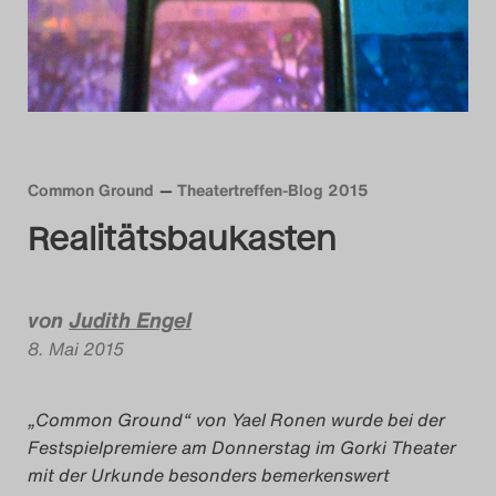
Das Theatertreffen-Blog
2014
Das Theatertreffen-Blog
2015
Common Ground
Theatertreffen-Blog 2015
Realitätsbaukasten
Das Theatertreffen-Blog
2016
von
Judith Engel
Das Theatertreffen-Blog
8. Mai 2015
2017
„Common Ground“ von Yael Ronen wurde bei der
Das Theatertreffen-Blog
Festspielpremiere am Donnerstag im Gorki Theater
2018
mit der Urkunde besonders bemerkenswert