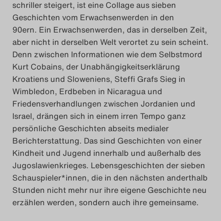
schriller steigert, ist eine Collage aus sieben
Das Theatertreffen-Blog
Geschichten vom Erwachsenwerden in den
2023
90ern. Ein Erwachsenwerden, das in derselben Zeit,
aber nicht in derselben Welt verortet zu sein scheint.
Denn zwischen Informationen wie dem Selbstmord
Das Theatertreffen-Blog
Kurt Cobains, der Unabhängigkeitserklärung
2024
Kroatiens und Sloweniens, Steffi Grafs Sieg in
Wimbledon, Erdbeben in Nicaragua und
Das Theatertreffen-Blog
Friedensverhandlungen zwischen Jordanien und
2025
Israel, drängen sich in einem irren Tempo ganz
persönliche Geschichten abseits medialer
Berichterstattung. Das sind Geschichten von einer
Das Theatertreffen-Blog
Kindheit und Jugend innerhalb und außerhalb des
Archiv
Jugoslawienkrieges. Lebensgeschichten der sieben
Schauspieler*innen, die in den nächsten anderthalb
Impressum
Stunden nicht mehr nur ihre eigene Geschichte neu
erzählen werden, sondern auch ihre gemeinsame.
Nutzungsbedingungen