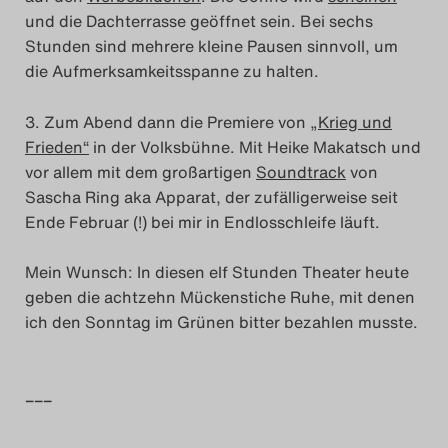
und die Dachterrasse geöffnet sein. Bei sechs
Das Theatertreffen-Blog
Stunden sind mehrere kleine Pausen sinnvoll, um
die Aufmerksamkeitsspanne zu halten.
2014
3. Zum Abend dann die Premiere von „
Krieg und
Das Theatertreffen-Blog
Frieden“
in der Volksbühne. Mit Heike Makatsch und
2015
vor allem mit dem großartigen
Soundtrack
von
Sascha Ring aka Apparat, der zufälligerweise seit
Das Theatertreffen-Blog
Ende Februar (!) bei mir in Endlosschleife läuft.
2016
Mein Wunsch: In diesen elf Stunden Theater heute
geben die achtzehn Mückenstiche Ruhe, mit denen
Das Theatertreffen-Blog
ich den Sonntag im Grünen bitter bezahlen musste.
2017
Das Theatertreffen-Blog
–––
2018