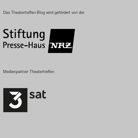
Das Theatertreffen-Blog
Das Theatertreffen-Blog wird gefördert von der
2023
Das Theatertreffen-Blog
2024
Das Theatertreffen-Blog
Medienpartner Theatertreffen
2025
Das Theatertreffen-Blog
Archiv
Impressum
Nutzungsbedingungen