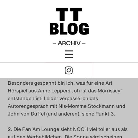
3 Highlights & 1 Wunsch
Theatertreffen-Blog 2013
×
Das Theatertreffen-Blog
Tag 6
2009
Das Theatertreffen-Blog
– ARCHIV –
von
Eva Biringer
☰
2010
8. Mai 2013
Click
Das Theatertreffen-Blog
to
1. Ich sehe den ersten von drei Tagen
Stückemarkt.
2011
Besonders gespannt bin ich, was für eine Art
Open
Hörspiel aus Anne Leppers „oh ist das Morrissey“
Das Theatertreffen-Blog
entstanden ist! Leider verpasse ich das
Naviagtion
Autorengespräch mit Nis-Momme Stockmann und
2012
John von Düffel (und anderen), siehe Punkt 3.
Das Theatertreffen-Blog
2. Die Pan Am Lounge sieht NOCH viel toller aus als
2013
auf den
Werbebildchen
. Die Sonne wird
scheinen