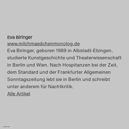
Das Theatertreffen-Blog
2018 Alumni
Das Theatertreffen-Blog
Eva Biringer
www.milchmaedchenmonolog.de
2019
Eva Biringer, geboren 1989 in Albstadt-Ebingen,
studierte Kunstgeschichte und Theaterwissenschaft
Das Theatertreffen-Blog
in Berlin und Wien. Nach Hospitanzen bei der Zeit,
2020
dem Standard und der Frankfurter Allgemeinen
Sonntagszeitung lebt sie in Berlin und schreibt
Das Theatertreffen-Blog
unter anderem für Nachtkritik.
Alle Artikel
2021
Das Theatertreffen-Blog
2022
–––