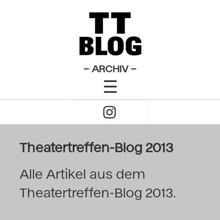
×
Das Theatertreffen-Blog
2009
Das Theatertreffen-Blog
– ARCHIV –
☰
2010
Click
Das Theatertreffen-Blog
to
2011
Open
Theatertreffen-Blog 2013
Das Theatertreffen-Blog
Naviagtion
2012
Alle Artikel aus dem
Theatertreffen-Blog 2013.
Das Theatertreffen-Blog
2013