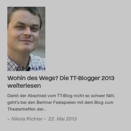
Das Theatertreffen-Blog
2018 Alumni
Das Theatertreffen-Blog
2019
Das Theatertreffen-Blog
2020
Wohin des Wegs? Die TT-Blogger 2013
weiterlesen
Das Theatertreffen-Blog
Damit der Abschied vom TT-Blog nicht so schwer fällt,
2021
geht’s bei den Berliner Festspielen mit dem Blog zum
Theatertreffen der
…
Das Theatertreffen-Blog
–
Nikola Richter
• 22. Mai 2013
2022