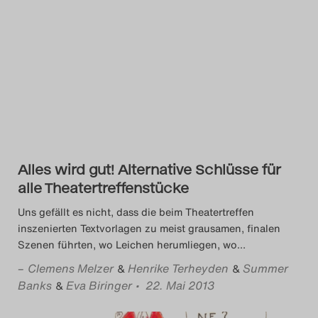
Das Theatertreffen-Blog
2023
Das Theatertreffen-Blog
2024
Das Theatertreffen-Blog
2025
Alles wird gut! Alternative Schlüsse für
alle Theatertreffenstücke
Das Theatertreffen-Blog
Uns gefällt es nicht, dass die beim Theatertreffen
Archiv
inszenierten Textvorlagen zu meist grausamen, finalen
Szenen führten, wo Leichen herumliegen, wo
…
Impressum
–
Clemens Melzer
Henrike Terheyden
Summer
&
&
Banks
Eva Biringer
• 22. Mai 2013
&
Nutzungsbedingungen