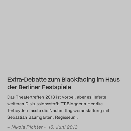
Das Theatertreffen-Blog
2014
Das Theatertreffen-Blog
2015
Das Theatertreffen-Blog
2016
Extra-Debatte zum Blackfacing im Haus
der Berliner Festspiele
Das Theatertreffen-Blog
Das Theatertreffen 2013 ist vorbei, aber es lieferte
2017
weiteren Diskussionsstoff: TT-Bloggerin Henrike
Terheyden fasste die Nachmittagsveranstaltung mit
Das Theatertreffen-Blog
Sebastian Baumgarten, Regisseur
…
2018
–
Nikola Richter
• 16. Juni 2013