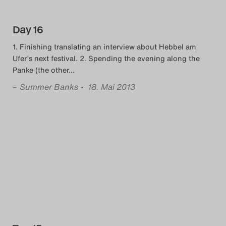
Das Theatertreffen-Blog
2023
Day 16
1. Finishing translating an interview about Hebbel am
Das Theatertreffen-Blog
Ufer’s next festival. 2. Spending the evening along the
Panke (the other
…
2024
–
Summer Banks
• 18. Mai 2013
Das Theatertreffen-Blog
2025
Das Theatertreffen-Blog
Archiv
Impressum
Nutzungsbedingungen