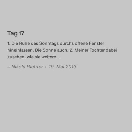
Das Theatertreffen-Blog
2018 Alumni
Tag 17
Das Theatertreffen-Blog
1. Die Ruhe des Sonntags durchs offene Fenster
2019
hineinlassen. Die Sonne auch. 2. Meiner Tochter dabei
zusehen, wie sie weitere
…
Das Theatertreffen-Blog
–
Nikola Richter
• 19. Mai 2013
2020
Das Theatertreffen-Blog
2021
Das Theatertreffen-Blog
2022