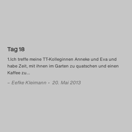
Das Theatertreffen-Blog
2014
Das Theatertreffen-Blog
2015
Tag 18
1.Ich treffe meine TT-Kolleginnen Anneke und Eva und
Das Theatertreffen-Blog
habe Zeit, mit ihnen im Garten zu quatschen und einen
Kaffee zu
…
2016
–
Eefke Kleimann
• 20. Mai 2013
Das Theatertreffen-Blog
2017
Das Theatertreffen-Blog
2018