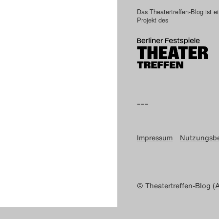
Das Theatertreffen-Blog ist e
Projekt des
–––
Impressum
Nutzungsb
© Theatertreffen-Blog (A