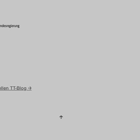
llen TT-Blog →
↑