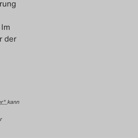
erung
 Im
r der
er“
kann
r