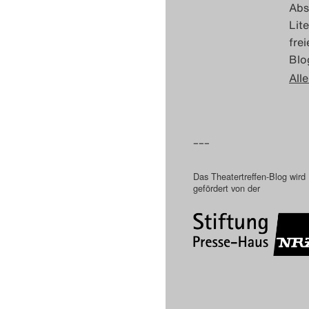
Abs
Lit
fre
Blo
Alle
–––
Das Theatertreffen-Blog wird
gefördert von der