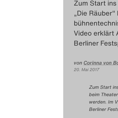
Zum Start ins
„Die Räuber" 
bühnentechni
Video erklärt
Berliner Fests
von
Corinna von B
20. Mai 2017
Zum Start ins
beim Theater
werden. Im V
Berliner Fest