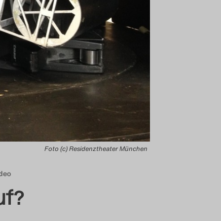
Foto (c) Residenztheater München
deo
uf?