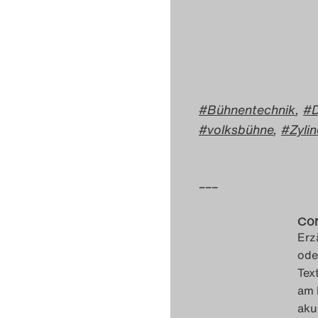
Bühnentechnik
,
volksbühne
,
Zyli
–––
Cor
Erz
ode
Tex
am 
aku