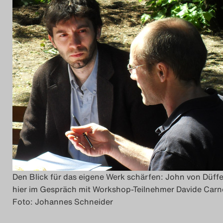
Das Theatertreffen-Blo
2014
Das Theatertreffen-Blo
2015
Das Theatertreffen-Blo
2016
Das Theatertreffen-Blo
2017
Den Blick für das eigene Werk schärfen: John von Düffe
hier im Gespräch mit Workshop-Teilnehmer Davide Carne
Das Theatertreffen-Blo
Foto: Johannes Schneider
2018