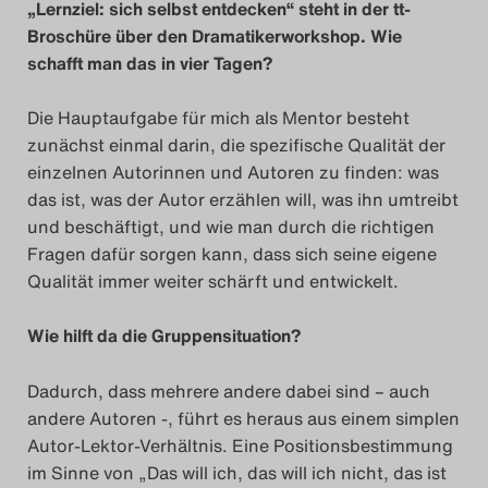
„Lernziel: sich selbst entdecken“ steht in der tt-
Das Theatertreffen-Blo
Broschüre über den Dramatikerworkshop. Wie
schafft man das in vier Tagen?
2018 Alumni
Die Hauptaufgabe für mich als Mentor besteht
Das Theatertreffen-Blo
zunächst einmal darin, die spezifische Qualität der
2019
einzelnen Autorinnen und Autoren zu finden: was
das ist, was der Autor erzählen will, was ihn umtreibt
Das Theatertreffen-Blo
und beschäftigt, und wie man durch die richtigen
Fragen dafür sorgen kann, dass sich seine eigene
2020
Qualität immer weiter schärft und entwickelt.
Das Theatertreffen-Blo
Wie hilft da die Gruppensituation?
2021
Dadurch, dass mehrere andere dabei sind – auch
Das Theatertreffen-Blo
andere Autoren -, führt es heraus aus einem simplen
Autor-Lektor-Verhältnis. Eine Positionsbestimmung
2022
im Sinne von „Das will ich, das will ich nicht, das ist