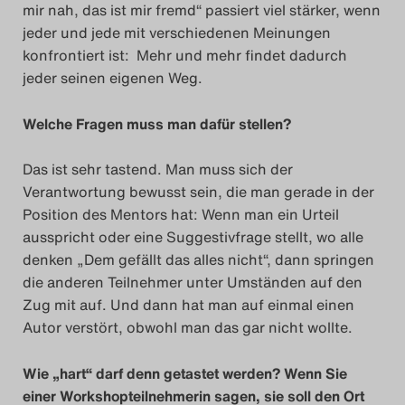
mir nah, das ist mir fremd“ passiert viel stärker, wenn
Das Theatertreffen-Blo
jeder und jede mit verschiedenen Meinungen
2023
konfrontiert ist: Mehr und mehr findet dadurch
jeder seinen eigenen Weg.
Das Theatertreffen-Blo
Welche Fragen muss man dafür stellen?
2024
Das ist sehr tastend. Man muss sich der
Das Theatertreffen-Blo
Verantwortung bewusst sein, die man gerade in der
2025
Position des Mentors hat: Wenn man ein Urteil
ausspricht oder eine Suggestivfrage stellt, wo alle
Das Theatertreffen-Blo
denken „Dem gefällt das alles nicht“, dann springen
die anderen Teilnehmer unter Umständen auf den
Archiv
Zug mit auf. Und dann hat man auf einmal einen
Autor verstört, obwohl man das gar nicht wollte.
Impressum
Wie „hart“ darf denn getastet werden? Wenn Sie
Nutzungsbedingungen
einer Workshopteilnehmerin sagen, sie soll den Ort