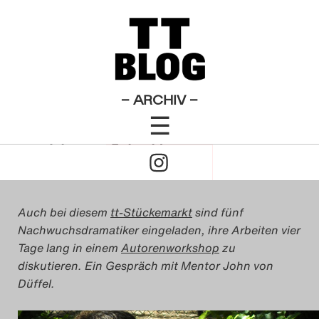
: Stückemarkt
Theatertreffen-Blog 2009
×
Das Theatertreffen-Blo
Workshop als Work-Shock
2009
Foto John von Düffel, Johannes
Das Theatertreffen-Blo
– ARCHIV –
☰
2010
Click
von
Johannes Schneider
Das Theatertreffen-Blo
13. Mai 2009
to
2011
Open
Auch bei diesem
tt-Stückemarkt
sind fünf
Das Theatertreffen-Blo
Nachwuchsdramatiker eingeladen, ihre Arbeiten vier
Naviagtion
2012
Tage lang in einem
Autorenworkshop
zu
diskutieren. Ein Gespräch mit Mentor John von
Düffel.
Das Theatertreffen-Blo
2013