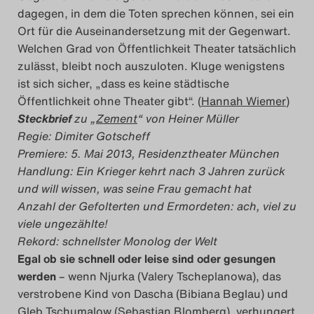
dagegen, in dem die Toten sprechen können, sei ein
Ort für die Auseinandersetzung mit der Gegenwart.
Welchen Grad von Öffentlichkeit Theater tatsächlich
zulässt, bleibt noch auszuloten. Kluge wenigstens
ist sich sicher, „dass es keine städtische
Öffentlichkeit ohne Theater gibt“. (
Hannah Wiemer
)
Steckbrief
zu „
Zement
“ von Heiner Müller
Regie: Dimiter Gotscheff
Premiere: 5. Mai 2013, Residenztheater München
Handlung: Ein Krieger kehrt nach 3 Jahren zurück
und will wissen, was seine Frau gemacht hat
Anzahl der Gefolterten und Ermordeten: ach, viel zu
viele ungezählte!
Rekord: schnellster Monolog der Welt
Egal ob sie schnell oder leise sind oder gesungen
werden
– wenn Njurka (Valery Tscheplanowa), das
verstrobene Kind von Dascha (Bibiana Beglau) und
Gleb Tschumalow (Sebastian Blomberg), verhungert