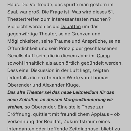
Haus. Die Vorfreude, das spürte man gestern im
Das Theatertreffen-Blog
Saal, war groß. Die Frage ist: Was wird dieses 51.
2023
Theatertreffen zum interessantesten machen?
Vielleicht werden es die
Debatten
um das
Das Theatertreffen-Blog
gegenwärtige Theater, seine Grenzen und
Möglichkeiten, seine Träume und Ansprüche, seine
2024
Öffentlichkeit und sein Prinzip der geschlossenen
Gesellschaft sein, die in diesem Jahr im
Camp
Das Theatertreffen-Blog
sowohl inhaltlich als auch örtlich gebündelt werden.
2025
Dass eine Diskussion in der Luft liegt, zeigten
jedenfalls die eröffnenden Worte von Thomas
Das Theatertreffen-Blog
Oberender und Alexander Kluge.
Das alte Theater sei das neue Leitmedium für das
Archiv
neue Zeitalter, an dessen Morgendämmerung wir
stehen,
so Oberender. Eine steile These zur
Impressum
Eröffnung, quittiert mit freundlichem Applaus – ob
Verkennung der Realität, Zukunftstraum eines
Nutzungsbedingungen
Intendanten oder treffende Zeitdiagnose, bliebt zu