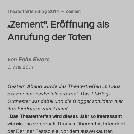
Das Theatertreffen-Blog
Theatertreffen-Blog 2014
Zement
2018 Alumni
„Zement". Eröffnung als
Anrufung der Toten
Das Theatertreffen-Blog
2019
von
Felix Ewers
Das Theatertreffen-Blog
3. Mai 2014
2020
Gestern Abend wurde das Theatertreffen im Haus
Das Theatertreffen-Blog
der Berliner Festspiele eröffnet. Das TT-Blog-
2021
Orchester war dabei und die Blogger schildern hier
ihre Eindrücke vom Abend.
Das Theatertreffen-Blog
„
Das Theatertreffen wird dieses Jahr so interessant
wie nie
“, so versprach Thomas Oberender, Intendant
2022
der Berliner Festspiele, vor dem ausverkauften