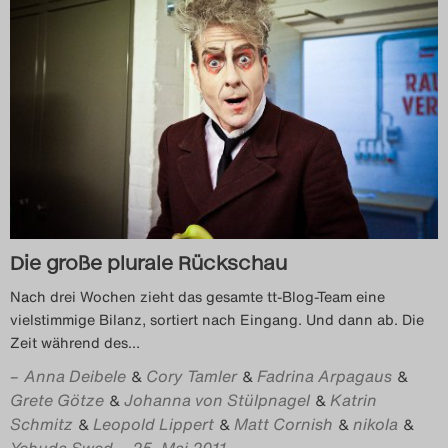
Das Theatertreffen-Blog
2018 Alumni
Das Theatertreffen-Blog
2019
Das Theatertreffen-Blog
2020
Die große plurale Rückschau
Das Theatertreffen-Blog
Nach drei Wochen zieht das gesamte tt-Blog-Team eine
vielstimmige Bilanz, sortiert nach Eingang. Und dann ab. Die
2021
Zeit während des
…
–
Anna Deibele
Cory Tamler
Fadrina Arpagaus
&
&
&
Das Theatertreffen-Blog
Grete Götze
Johanna von Stülpnagel
Katrin
&
&
2022
Schmitz
Leopold Lippert
Matt Cornish
nikola
&
&
&
&