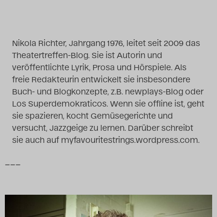
Das Theatertreffen-Blog
2014
Nikola Richter, Jahrgang 1976, leitet seit 2009 das
Theatertreffen-Blog. Sie ist Autorin und
Das Theatertreffen-Blog
veröffentlichte Lyrik, Prosa und Hörspiele. Als
2015
freie Redakteurin entwickelt sie insbesondere
Buch- und Blogkonzepte, z.B. newplays-Blog oder
Das Theatertreffen-Blog
Los Superdemokraticos. Wenn sie offline ist, geht
sie spazieren, kocht Gemüsegerichte und
2016
versucht, Jazzgeige zu lernen. Darüber schreibt
sie auch auf myfavouritestrings.wordpress.com.
Das Theatertreffen-Blog
2017
–––
Das Theatertreffen-Blog
2018