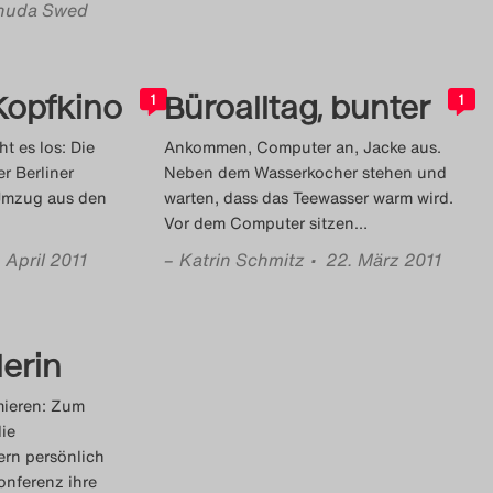
huda Swed
Kopfkino
Büroalltag, bunter
1
1
t es los: Die
Ankommen, Computer an, Jacke aus.
r Berliner
Neben dem Wasserkocher stehen und
 Umzug aus den
warten, dass das Teewasser warm wird.
Vor dem Computer sitzen
…
. April 2011
–
Katrin Schmitz
• 22. März 2011
erin
mieren: Zum
die
ern persönlich
konferenz ihre