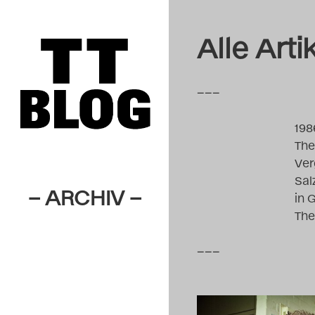
Alle Arti
–––
198
The
Ver
Sal
– ARCHIV –
in 
The
–––