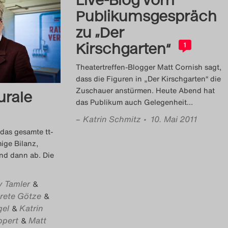
Publikumsgespräch
zu „Der
Kirschgarten“
1
Theatertreffen-Blogger Matt Cornish sagt,
dass die Figuren in „Der Kirschgarten“ die
Zuschauer anstürmen. Heute Abend hat
urale
das Publikum auch Gelegenheit
…
–
Katrin Schmitz
• 10. Mai 2011
das gesamte tt-
ige Bilanz,
Und dann ab. Die
y Tamler
&
rete Götze
&
gel
Katrin
&
ppert
Matt
&