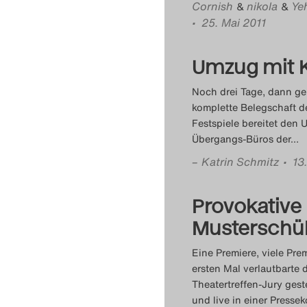
Cornish
nikola
Ye
&
&
• 25. Mai 2011
Umzug mit 
Noch drei Tage, dann geh
komplette Belegschaft de
Festspiele bereitet den
Übergangs-Büros der
…
–
Katrin Schmitz
• 13
Provokative
Musterschül
Eine Premiere, viele Pre
ersten Mal verlautbarte 
Theatertreffen-Jury gest
und live in einer Presse