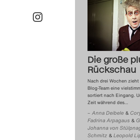
Die große pl
Rückschau
Nach drei Wochen zieht 
Blog-Team eine vielstimm
sortiert nach Eingang. 
Zeit während des
…
–
Anna Deibele
Cor
&
Fadrina Arpagaus
G
&
Johanna von Stülpna
Schmitz
Leopold Li
&