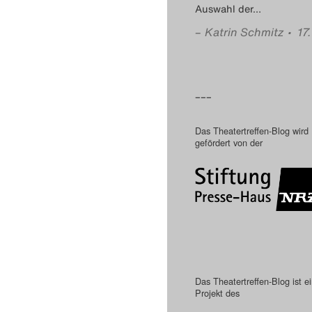
Auswahl der
…
–
Katrin Schmitz
• 17
–––
Das Theatertreffen-Blog wird
gefördert von der
Das Theatertreffen-Blog ist e
Projekt des