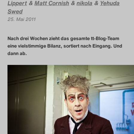
Lippert
&
Matt Cornish
&
nikola
&
Yehuda
Das Theatertreffen-Blo
Swed
25. Mai 2011
2018 Alumni
Das Theatertreffen-Blo
Nach drei Wochen zieht das gesamte tt-Blog-Team
eine vielstimmige Bilanz, sortiert nach Eingang. Und
2019
dann ab.
Das Theatertreffen-Blo
2020
Das Theatertreffen-Blo
2021
Das Theatertreffen-Blo
2022