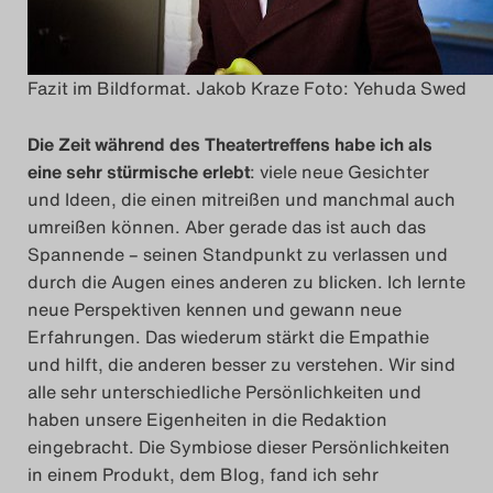
Das Theatertreffen-Blo
2023
Fazit im Bildformat. Jakob Kraze Foto: Yehuda Swed
Das Theatertreffen-Blo
Die Zeit während des Theatertreffens habe ich als
2024
eine sehr stürmische erlebt
: viele neue Gesichter
und Ideen, die einen mitreißen und manchmal auch
Das Theatertreffen-Blo
umreißen können. Aber gerade das ist auch das
Spannende – seinen Standpunkt zu verlassen und
2025
durch die Augen eines anderen zu blicken. Ich lernte
neue Perspektiven kennen und gewann neue
Das Theatertreffen-Blo
Erfahrungen. Das wiederum stärkt die Empathie
Archiv
und hilft, die anderen besser zu verstehen. Wir sind
alle sehr unterschiedliche Persönlichkeiten und
Impressum
haben unsere Eigenheiten in die Redaktion
eingebracht. Die Symbiose dieser Persönlichkeiten
Nutzungsbedingungen
in einem Produkt, dem Blog, fand ich sehr