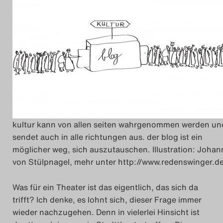
kultur kann von allen seiten wahrgenommen werden un
sendet auch in alle richtungen aus. der blog ist ein
möglicher weg, sich auszutauschen. Illustration: Johan
von Stülpnagel, mehr unter http://www.redenswinger.d
Was für ein Theater ist das eigentlich, das sich da
trifft? Ich denke, es lohnt sich, dieser Frage immer
wieder nachzugehen. Denn in vielerlei Hinsicht ist