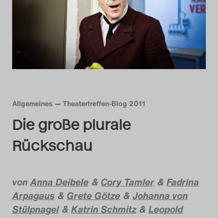
Das Theatertreffen-Blo
2014
Das Theatertreffen-Blo
2015
Das Theatertreffen-Blo
Allgemeines
Theatertreffen-Blog 2011
Die große plurale
2016
Rückschau
Das Theatertreffen-Blo
2017
von
Anna Deibele
&
Cory Tamler
&
Fadrina
Das Theatertreffen-Blo
Arpagaus
&
Grete Götze
&
Johanna von
2018
Stülpnagel
&
Katrin Schmitz
&
Leopold