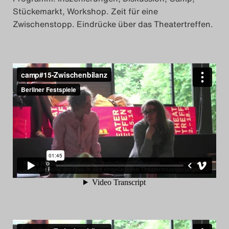
Das Theatertreffen-Blog
Stückemarkt, Workshop. Zeit für eine
Zwischenstopp. Eindrücke über das Theatertreffen.
2023
Das Theatertreffen-Blog
2024
Das Theatertreffen-Blog
2025
Das Theatertreffen-Blog
Archiv
Impressum
Nutzungsbedingungen