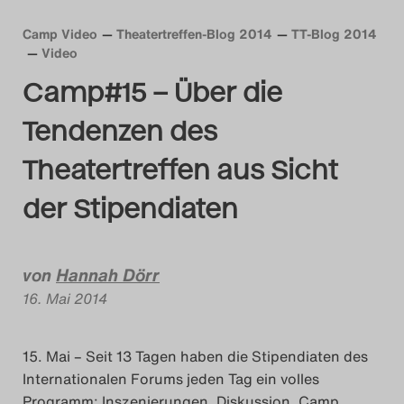
Das Theatertreffen-Blog
Camp Video
Theatertreffen-Blog 2014
TT-Blog 2014
Video
2018 Alumni
Camp#15 – Über die
Das Theatertreffen-Blog
Tendenzen des
2019
Theatertreffen aus Sicht
Das Theatertreffen-Blog
der Stipendiaten
2020
Das Theatertreffen-Blog
von
Hannah Dörr
2021
16. Mai 2014
Das Theatertreffen-Blog
15. Mai – Seit 13 Tagen haben die Stipendiaten des
2022
Internationalen Forums jeden Tag ein volles
Programm: Inszenierungen, Diskussion, Camp,