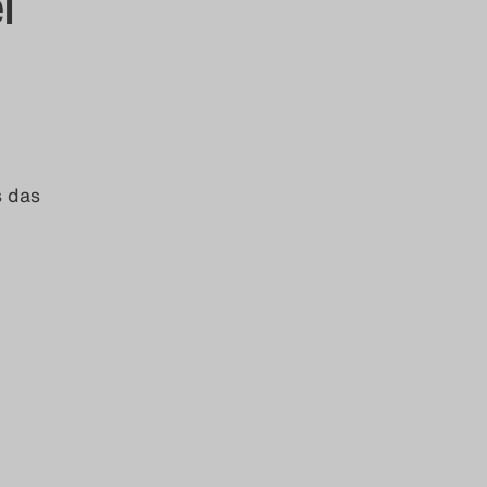
l
s das