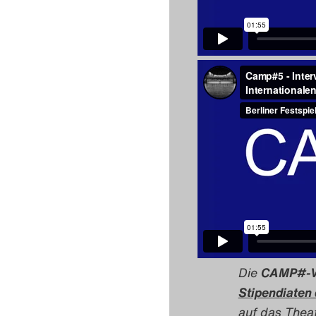
Die
CAMP#-V
Stipendiaten
auf das Theat