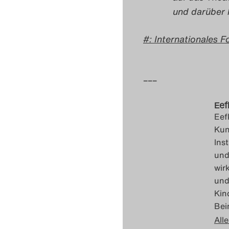
und darüber 
: Internationales 
–––
Eef
Eef
Kun
Ins
und
wir
und
Kin
Bei
Alle