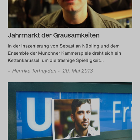
Das Theatertreffen-Blog
2018 Alumni
Jahrmarkt der Grausamkeiten
Das Theatertreffen-Blog
In der Inszenierung von Sebastian Nübling und dem
2019
Ensemble der Münchner Kammerspiele dreht sich ein
Kettenkarussell um die trashige Spießigkeit
…
Das Theatertreffen-Blog
–
Henrike Terheyden
• 20. Mai 2013
2020
Das Theatertreffen-Blog
2021
Das Theatertreffen-Blog
2022