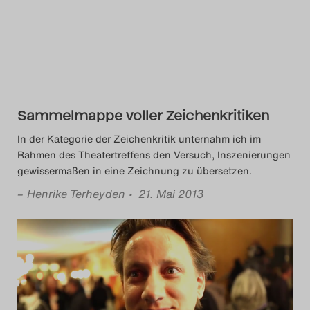
Das Theatertreffen-Blog
2014
Das Theatertreffen-Blog
2015
Sammelmappe voller Zeichenkritiken
In der Kategorie der Zeichenkritik unternahm ich im
Das Theatertreffen-Blog
Rahmen des Theatertreffens den Versuch, Inszenierungen
gewissermaßen in eine Zeichnung zu übersetzen.
2016
–
Henrike Terheyden
• 21. Mai 2013
Das Theatertreffen-Blog
2017
Das Theatertreffen-Blog
2018