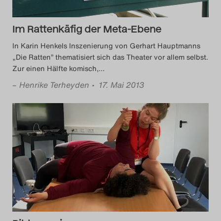
Das Theatertreffen-Blog
2023
Im Rattenkäfig der Meta-Ebene
In Karin Henkels Inszenierung von Gerhart Hauptmanns
Das Theatertreffen-Blog
„Die Ratten” thematisiert sich das Theater vor allem selbst.
Zur einen Hälfte komisch,
…
2024
–
Henrike Terheyden
• 17. Mai 2013
Das Theatertreffen-Blog
2025
Das Theatertreffen-Blog
Archiv
Impressum
Nutzungsbedingungen