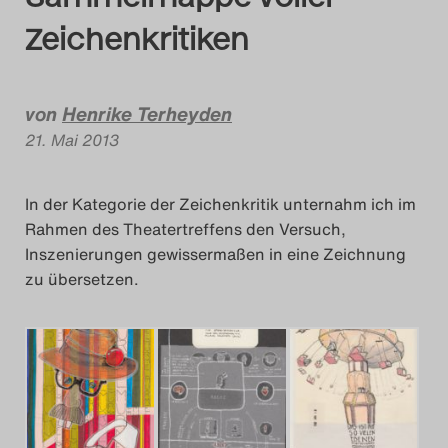
Das Theatertreffen-Bl
Zeichenkritiken
2014
Das Theatertreffen-Bl
von
Henrike Terheyden
2015
21. Mai 2013
Das Theatertreffen-Bl
In der Kategorie der Zeichenkritik unternahm ich im
2016
Rahmen des Theatertreffens den Versuch,
Inszenierungen gewissermaßen in eine Zeichnung
Das Theatertreffen-Bl
zu übersetzen.
2017
Das Theatertreffen-Bl
2018