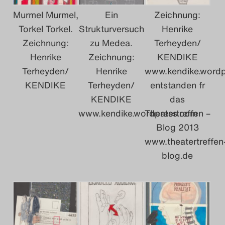
Das Theatertreffen-Bl
Murmel Murmel,
Ein
Zeichnung:
2018 Alumni
Torkel Torkel.
Strukturversuch
Henrike
Das Theatertreffen-Bl
Zeichnung:
zu Medea.
Terheyden/
Henrike
Zeichnung:
KENDIKE
2019
Terheyden/
Henrike
www.kendike.word
KENDIKE
Terheyden/
entstanden fr
Das Theatertreffen-Bl
KENDIKE
das
2020
www.kendike.wordpress.com
Theatertreffen –
Blog 2013
Das Theatertreffen-Bl
www.theatertreffen
2021
blog.de
Das Theatertreffen-Bl
2022
Das Theatertreffen-Bl