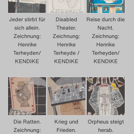
2023
Jeder stirbt für
Disabled
Reise durch die
Das Theatertreffen-Bl
sich allein.
Theater.
Nacht.
2024
Zeichnung:
Zeichnung:
Zeichnung:
Henrike
Henrike
Henrike
Das Theatertreffen-Bl
Terheyden/
Terheyde /
Terheyden/
2025
KENDIKE
KENDIKE
KENDIKE
Das Theatertreffen-Bl
Archiv
Impressum
Nutzungsbedingunge
Die Ratten.
Krieg und
Orpheus steigt
Zeichnung:
Frieden.
herab.