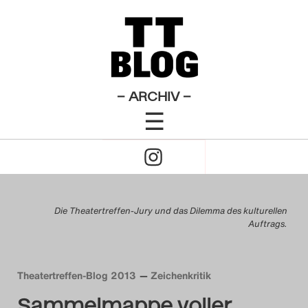
Das Theatertreffen-Bl
2009
Das Theatertreffen-Bl
– ARCHIV –
☰
2010
Click
Das Theatertreffen-Blog 
to
Das Theatertreffen-Bl
Open
Die Theatertreffen-Jury und das Dilemma des kulturellen
2012
Auftrags.
Naviagtion
Das Theatertreffen-Bl
2013
Theatertreffen-Blog 2013
Zeichenkritik
Sammelmappe voller