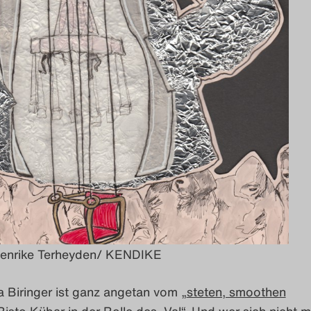
Henrike Terheyden/ KENDIKE
 Biringer ist ganz angetan vom „
steten, smoothen
Risto Kübar in der Rolle des „Val“. Und wer sich nicht 