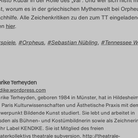
st, worum es in der griechischen Mythenwelt bei Orphe
chhilfe. Alle Zeichenkritiken zu den zum TT eingelade
gen
hier
.
spiele
,
Orpheus
,
Sebastian Nübling
,
Tennessee Wi
rike Terheyden
dike.wordpress.com
rike Terheyden, geboren 1984 in Münster, hat in Hildeshei
 Paris Kulturwissenschaften und Ästhetische Praxis mit de
werpunkt Bildende Kunst studiert. Sie lebt und arbeitet in
sden als Bühnen- und Kostümbildnerin sowie als Zeichneri
 ihr Label KENDIKE. Sie ist Mitglied des freien
aterkollektivs theatrale subversion, http://theatrale-