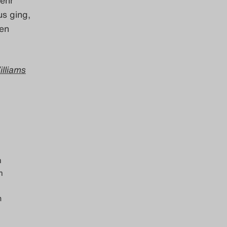
us ging,
nen
lliams
m
m
n