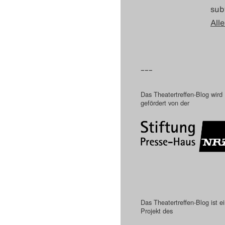
sub
Alle
–––
Das Theatertreffen-Blog wird
gefördert von der
Das Theatertreffen-Blog ist e
Projekt des