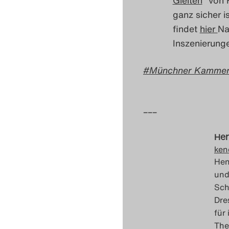
ganz sicher i
findet
hier
Na
Inszenierun
Münchner Kammer
–––
Hen
ken
Hen
und
Sch
Dre
für
The