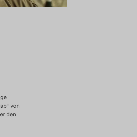
ige
rab“ von
ber den