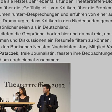
 da sie letztes Jahr ebenfalls für den Theatertreffen-Bl
n über die „Gefühligkeit“ von Kritiken, über die Problem
men runter“-Besprechungen und erfuhren von einer a
Dramaturgin, dass Kritiken in den Niederlanden gener
önlicher seien als in Deutschland.
eiteten die Gespräche, hörten hier und da mal rein, um
hemen und Diskussionen ein Resumée filtern zu können.
 den Badischen Neusten Nachrichten, Jury-Mitglied
Va
Pataczek
, freie Journalistin, fassten ihre Beobachtun
dium noch einmal zusammen: