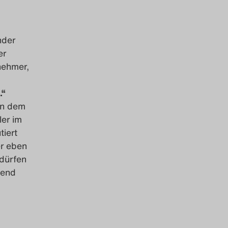
nder
er
nehmer,
.“
an dem
ler im
tiert
er eben
 dürfen
bend