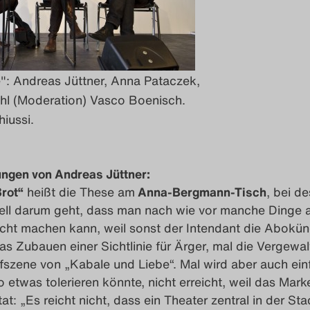
": Andreas Jüttner, Anna Pataczek,
ühl (Moderation) Vasco Boenisch.
hiussi.
gen von Andreas Jüttner:
rot“
heißt die These am
Anna-Bergmann-Tisch
, bei d
ell darum geht, dass man nach wie vor manche Dinge 
ht machen kann, weil sonst der Intendant die Abokü
das Zubauen einer Sichtlinie für Ärger, mal die Vergewa
efszene von „Kabale und Liebe“. Mal wird aber auch ein
 etwas tolerieren könnte, nicht erreicht, weil das Mark
itat: „Es reicht nicht, dass ein Theater zentral in der Sta