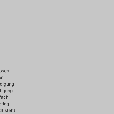
essen
an
ndigung
ltigung
fach
eting
dt steht