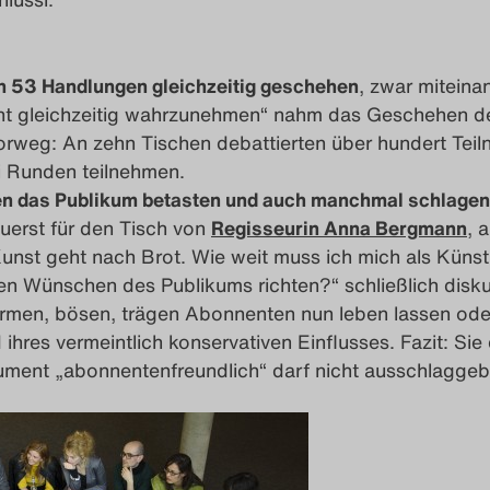
 53 Handlungen gleichzeitig geschehen
, zwar miteina
cht gleichzeitig wahrzunehmen“ nahm das Geschehen d
rweg: An zehn Tischen debattierten über hundert Teil
i Runden teilnehmen.
n das Publikum betasten und auch manchmal schlagen
uerst für den Tisch von
Regisseurin Anna Bergmann
, 
nst geht nach Brot. Wie weit muss ich mich als Künst
en Wünschen des Publikums richten?“ schließlich disku
rmen, bösen, trägen Abonnenten nun leben lassen od
d ihres vermeintlich konservativen Einflusses. Fazit: Sie
ument „abonnentenfreundlich“ darf nicht ausschlagge