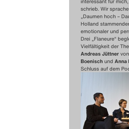
interessant für mich,
schrieb. Wir sprache
„Daumen hoch – Dau
Holland stammenden 
emotionaler und pers
Drei „Flaneure“ begl
Vielfältigkeit der T
Andreas Jüttner
von
Boenisch
und
Anna 
Schluss auf dem Po