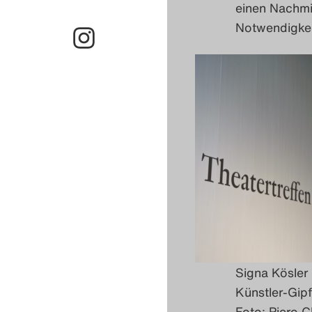
einen Nachmi
Notwendigkei
Signa Kösler
Künstler-Gipf
Foto: Piero C