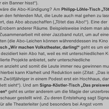
 ein Banner hisst“).
 wäre die Abo-Kündigung? Am
Philipp-Löhle-Tisch „Tö
n den fehlenden Mut, die Leute auch mal gehen zu las
rt, das Abo abzuschaffen („Tötet das Abo!“). Eine der
s Erobern anderer Räume. Beispielsweise indem man als
Zusammenarbeit mit einer Jazzband nutzt, um auf ein
reten (die Abo-Leichen können währenddessen ins Kino
sch „Wir machen Volkstheater, darling!“
geht es um ei
 dezidiert kein Abo hat, weil es mit unterschiedlichen K
lierte Projekte anbietet, sehr unterschiedliche
n anzieht und somit die Leute immer neu gewinnen mu
hierbei kann Klarheit und Reduktion sein (Zitat: „Das i
n Zwölfjähriger in einem Podest erst ein Hochhaus, da
Bett sieht“). Und am
Signa-Köstler-Tisch „Das preiswe
sen“
geht es unter anderem um die Magie der unzerbre
Zuschauer gestellt wird. Zu deren Entstehung sagt Signa
 für alle Theaterleiter (und besonders bei Angst vorm