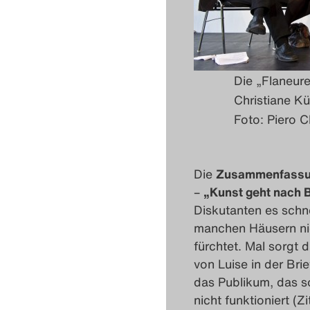
Die „Flaneure
Christiane K
Foto: Piero C
Die
Zusammenfassun
–
„Kunst geht nach B
Diskutanten es schn
manchen Häusern nic
fürchtet. Mal sorgt 
von Luise in der Bri
das Publikum, das so
nicht funktioniert (Z