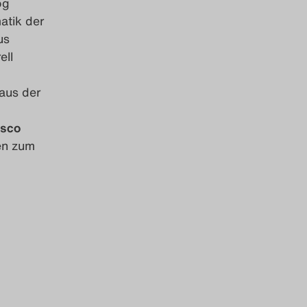
og
atik der
us
ell
 aus der
sco
gen zum