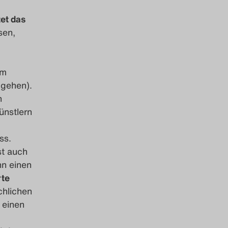
tet das
sen,
em
 gehen).
n
ünstlern
ss.
st auch
nn einen
rte
chlichen
 einen