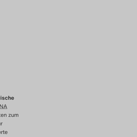
rische
GNA
kten zum
r
erte