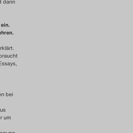
nd dann
ein.
ehren.
n
klärt.
braucht
Essays,
en bei
aus
er um
ragung