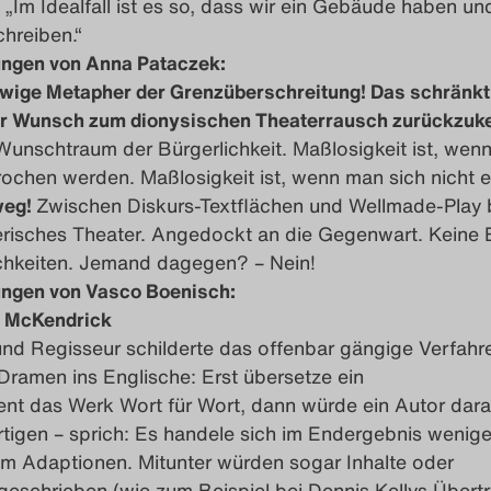
„Im Idealfall ist es so, dass wir ein Gebäude haben u
hreiben.“
ngen von Anna Pataczek:
ewige Metapher der Grenzüberschreitung! Das schränkt 
der Wunsch zum dionysischen Theaterrausch zurückzuk
 Wunschtraum der Bürgerlichkeit. Maßlosigkeit ist, wen
chen werden. Maßlosigkeit ist, wenn man sich nicht er
weg!
Zwischen Diskurs-Textflächen und Wellmade-Play 
lerisches Theater. Angedockt an die Gegenwart. Keine 
ichkeiten. Jemand dagegen? – Nein!
ngen von Vasco Boenisch:
n McKendrick
und Regisseur schilderte das offenbar gängige Verfahr
ramen ins Englische: Erst übersetze ein
t das Werk Wort für Wort, dann würde ein Autor dar
rtigen – sprich: Es handele sich im Endergebnis wenig
m Adaptionen. Mitunter würden sogar Inhalte oder
schrieben (wie zum Beispiel bei Dennis Kellys Übert