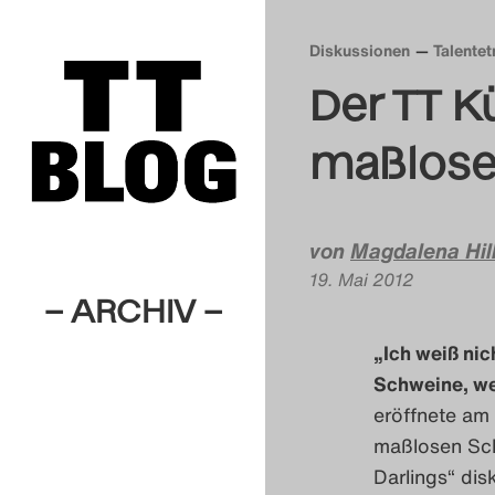
Diskussionen
Talentet
Der TT K
maßlose
von
Magdalena Hil
19. Mai 2012
– ARCHIV –
„Ich weiß nic
Schweine, we
eröffnete am
maßlosen Sch
Darlings“ dis