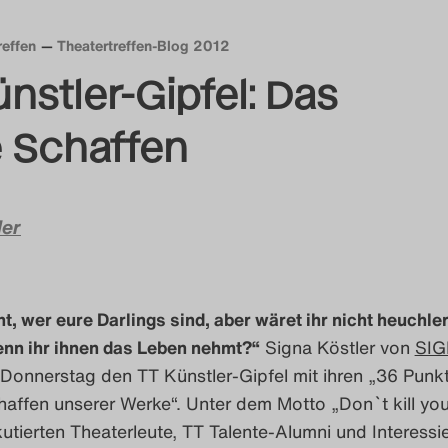
reffen
Theatertreffen-Blog 2012
ünstler-Gipfel: Das
 Schaffen
ler
ht, wer eure Darlings sind, aber wäret ihr nicht heuchle
nn ihr ihnen das Leben nehmt?“
Signa Köstler von
SI
 Donnerstag den TT Künstler-Gipfel mit ihren „36 Pun
affen unserer Werke“. Unter dem Motto „Don`t kill you
kutierten Theaterleute, TT Talente-Alumni und Interessi