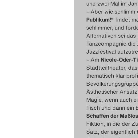
und zwei Mal im Jahr
– Aber wie schlimm
Publikum!“
findet ma
schlimmer, und forde
Alternativen sei da
Tanzcompagnie die 
Jazzfestival aufzut
– Am
Nicole-Oder-Ti
Stadtteiltheater, das
thematisch klar profi
Bevölkerungsgruppe
Ästhetischer Ansatz 
Magie, wenn auch ei
Tisch und dann ein 
Schaffen der Maßlo
Fiktion, in die der 
Satz, der eigentlich