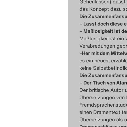
Gehenlassen) passt: 
das Konzept dazu sc
Die Zusammenfassu
–
Lasst doch diese 
–
Maßlosigkeit ist 
Maßlosigkeit ist ein
Verabredungen gebro
–
Her mit dem Mittel
es ein neues, erzäh
keine Selbstbefindl
Die Zusammenfassu
–
Der Tisch von Ala
Der britische Autor 
Übersetzungen von D
Fremdsprachenstuden
einen Dramentext fe
Übersetzungen als u
Dramenschlüsse umge