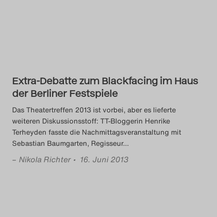
Das Theatertreffen-Blog
2014
Das Theatertreffen-Blog
2015
Extra-Debatte zum Blackfacing im Haus
der Berliner Festspiele
Das Theatertreffen-Blog
Das Theatertreffen 2013 ist vorbei, aber es lieferte
2016
weiteren Diskussionsstoff: TT-Bloggerin Henrike
Terheyden fasste die Nachmittagsveranstaltung mit
Sebastian Baumgarten, Regisseur
…
Das Theatertreffen-Blog
–
Nikola Richter
• 16. Juni 2013
2017
Das Theatertreffen-Blog
2018