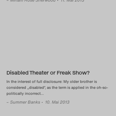
–
Miriam Rose Sherwood
• 11. Mai 2013
Disabled Theater or Freak Show?
In the interest of full disclosure: My older brother is
considered „disabled“, as the term is applied in the oh-so-
politically incorrect
…
–
Summer Banks
• 10. Mai 2013