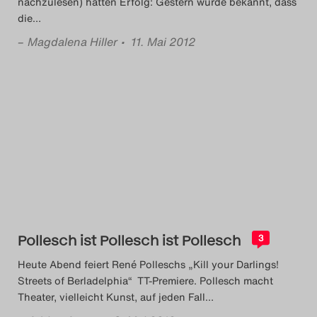
nachzulesen) hatten Erfolg: Gestern wurde bekannt, dass
die
…
–
Magdalena Hiller
• 11. Mai 2012
Pollesch ist Pollesch ist Pollesch
3
Heute Abend feiert René Polleschs „Kill your Darlings!
Streets of Berladelphia“ TT-Premiere. Pollesch macht
Theater, vielleicht Kunst, auf jeden Fall
…