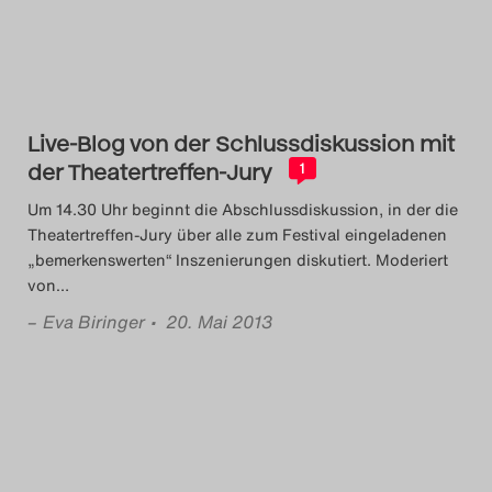
Das Theatertreffen-Blog
2023
Das Theatertreffen-Blog
Live-Blog von der Schlussdiskussion mit
2024
der Theatertreffen-Jury
1
Um 14.30 Uhr beginnt die Abschlussdiskussion, in der die
Das Theatertreffen-Blog
Theatertreffen-Jury über alle zum Festival eingeladenen
2025
„bemerkenswerten“ Inszenierungen diskutiert. Moderiert
von
…
Das Theatertreffen-Blog
–
Eva Biringer
• 20. Mai 2013
Archiv
Impressum
Nutzungsbedingungen