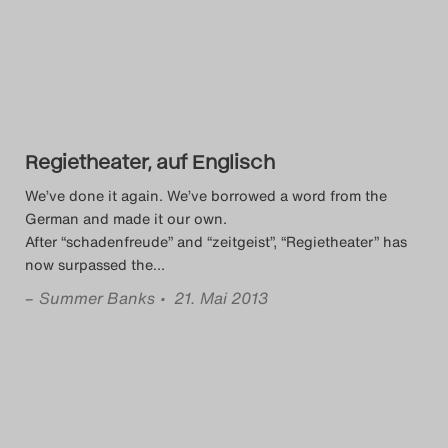
Das Theatertreffen-Blog
2018 Alumni
Das Theatertreffen-Blog
2019
Regietheater, auf Englisch
We’ve done it again. We’ve borrowed a word from the
Das Theatertreffen-Blog
German and made it our own.
2020
After “schadenfreude” and “zeitgeist”, “Regietheater” has
now surpassed the
…
Das Theatertreffen-Blog
–
Summer Banks
• 21. Mai 2013
2021
Das Theatertreffen-Blog
2022