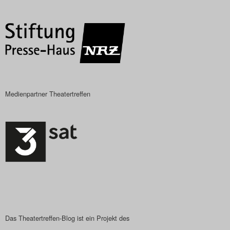
Das Theatertreffen-Blog
2023
Das Theatertreffen-Blog
2024
Medienpartner Theatertreffen
Das Theatertreffen-Blog
2025
Das Theatertreffen-Blog
Archiv
Impressum
Nutzungsbedingungen
Das Theatertreffen-Blog ist ein Projekt des