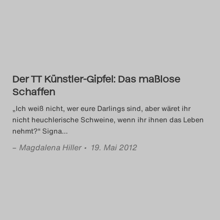
Das Theatertreffen-Blog
2014
Das Theatertreffen-Blog
Der TT Künstler-Gipfel: Das maßlose
2015
Schaffen
Das Theatertreffen-Blog
„Ich weiß nicht, wer eure Darlings sind, aber wäret ihr
nicht heuchlerische Schweine, wenn ihr ihnen das Leben
2016
nehmt?“ Signa
…
–
Magdalena Hiller
• 19. Mai 2012
Das Theatertreffen-Blog
2017
Das Theatertreffen-Blog
2018