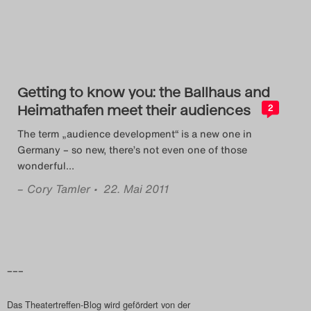
Das Theatertreffen-Blog
2018 Alumni
Das Theatertreffen-Blog
Getting to know you: the Ballhaus and
2019
Heimathafen meet their audiences
2
The term „audience development“ is a new one in
Das Theatertreffen-Blog
Germany – so new, there’s not even one of those
wonderful
…
2020
–
Cory Tamler
• 22. Mai 2011
Das Theatertreffen-Blog
2021
Das Theatertreffen-Blog
–––
2022
Das Theatertreffen-Blog wird gefördert von der