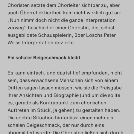
Choristen setzte dem Chorleiter sichtbar zu, aber
Das Theatertreffen-Blog
auch Überreflektiertheit kam nicht wirklich gut an:
2023
„Nun nimm‘ doch nicht die ganze Interpretation
vorweg“, beschied er einer Choristin, die, selbst
Das Theatertreffen-Blog
ausgebildete Schauspielerin, über Löschs Peter
Weiss-Interpretation dozierte.
2024
Ein schaler Beigeschmack bleibt
Das Theatertreffen-Blog
2025
Es kann einfach, und das ist tief empfunden, nicht
sein, dass erwachsene Menschen sich von einem
Das Theatertreffen-Blog
Dritten sagen lassen müssen, wie sie die Preisgabe
ihrer Ansichten und Biographie (und um die sollte
Archiv
es, gerade als Kontrapunkt zum chorischen
Auftreten im Stück, ja gehen) zu gestalten haben.
Impressum
Die erlebte Situation hinterlässt einen mehr als
schalen Beigeschmack, der nur durch eins
Nutzungsbedingungen
abgemildert wurde: Die Choristen ließen sich durch