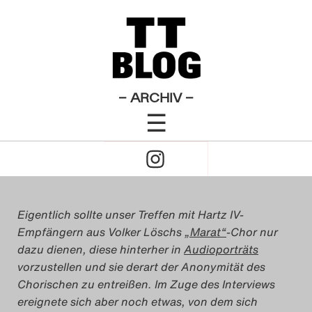
: Marat, was ist aus unserer Revolution geworden?
×
Das Theatertreffen-Blog
Theatertreffen-Blog 2009
2009
Ein Chorleiter nervt
Das Theatertreffen-Blog
gewaltig
– ARCHIV –
☰
2010
Click
von
Johannes Schneider
Das Theatertreffen-Blog
to
17. Mai 2009
2011
Open
Eigentlich sollte unser Treffen mit Hartz IV-
Das Theatertreffen-Blog
Empfängern aus Volker Löschs
„Marat“
-Chor nur
Naviagtion
2012
dazu dienen, diese hinterher in
Audioporträts
vorzustellen und sie derart der Anonymität des
Das Theatertreffen-Blog
Chorischen zu entreißen. Im Zuge des Interviews
ereignete sich aber noch etwas, von dem sich
2013