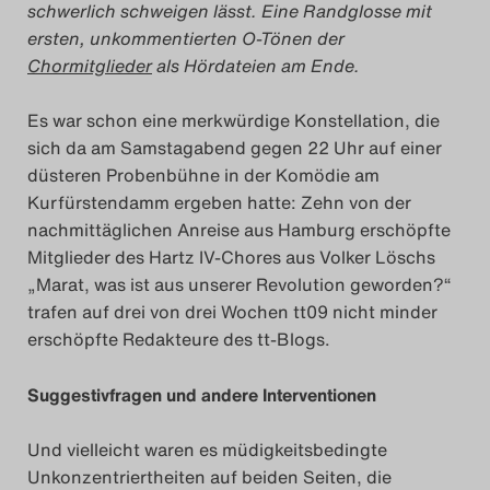
schwerlich schweigen lässt. Eine Randglosse mit
ersten, unkommentierten O-Tönen der
Das Theatertreffen-Blog
Chormitglieder
als Hördateien am Ende.
2014
Es war schon eine merkwürdige Konstellation, die
Das Theatertreffen-Blog
sich da am Samstagabend gegen 22 Uhr auf einer
düsteren Probenbühne in der Komödie am
2015
Kurfürstendamm ergeben hatte: Zehn von der
nachmittäglichen Anreise aus Hamburg erschöpfte
Das Theatertreffen-Blog
Mitglieder des Hartz IV-Chores aus Volker Löschs
2016
„Marat, was ist aus unserer Revolution geworden?“
trafen auf drei von drei Wochen tt09 nicht minder
Das Theatertreffen-Blog
erschöpfte Redakteure des tt-Blogs.
2017
Suggestivfragen und andere Interventionen
Das Theatertreffen-Blog
Und vielleicht waren es müdigkeitsbedingte
2018
Unkonzentriertheiten auf beiden Seiten, die