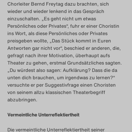
Chorleiter Bernd Freytag dazu brachten, sich
Das Theatertreffen-Blog
wieder und wieder lenkend in das Gespräch
einzuschalten. „Es geht nicht um etwas
2018 Alumni
Persönliches oder Privates“, fuhr er einer Choristin
ins Wort, als diese Persönliches oder Privates
Das Theatertreffen-Blog
preisgeben wollte, „Das Stück kommt in Euren
2019
Antworten gar nicht vor“, beschied er anderen, die,
gefragt nach ihrer Motivation, überhaupt aufs
Das Theatertreffen-Blog
Theater zu gehen, erstmal Grundsätzliches sagten.
„Du würdest also sagen: Aufklärung? Dass die da
2020
unten dich brauchen, um irgendwas zu lernen?“
versuchte er per Suggestivfrage einen Choristen
Das Theatertreffen-Blog
von seinem allzu klassischen Theaterbegriff
2021
abzubringen.
Das Theatertreffen-Blog
Vermeintliche Unterreflektiertheit
2022
Die vermeintliche Unterreflektiertheit seiner