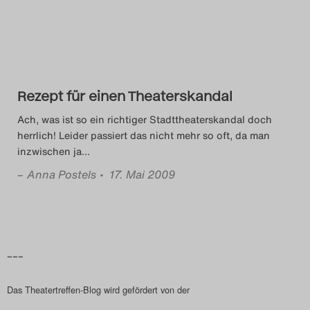
Das Theatertreffen-Blog
2018 Alumni
Das Theatertreffen-Blog
Rezept für einen Theaterskandal
2019
Ach, was ist so ein richtiger Stadttheaterskandal doch
herrlich! Leider passiert das nicht mehr so oft, da man
Das Theatertreffen-Blog
inzwischen ja
…
2020
–
Anna Postels
• 17. Mai 2009
Das Theatertreffen-Blog
2021
–––
Das Theatertreffen-Blog
2022
Das Theatertreffen-Blog wird gefördert von der