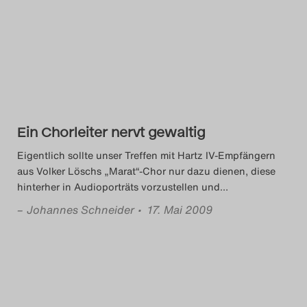
Das Theatertreffen-Blog
2014
Das Theatertreffen-Blog
2015
Ein Chorleiter nervt gewaltig
Das Theatertreffen-Blog
Eigentlich sollte unser Treffen mit Hartz IV-Empfängern
2016
aus Volker Löschs „Marat“-Chor nur dazu dienen, diese
hinterher in Audioporträts vorzustellen und
…
Das Theatertreffen-Blog
–
Johannes Schneider
• 17. Mai 2009
2017
Das Theatertreffen-Blog
2018