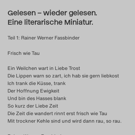
Das Theatertreffen-Blog
Gelesen – wieder gelesen.
2018 Alumni
Eine literarische Miniatur.
Das Theatertreffen-Blog
Teil 1: Rainer Werner Fassbinder
2019
Frisch wie Tau
Das Theatertreffen-Blog
Ein Weilchen wart in Liebe Trost
2020
Die Lippen warn so zart, ich hab sie gern liebkost
Ich trank die Küsse, trank
Das Theatertreffen-Blog
Der Hoffnung Ewigkeit
Und bin des Hasses blank
2021
So kurz der Liebe Zeit
Die Zeit die wandert rinnt erst frisch wie Tau
Das Theatertreffen-Blog
Mit trockner Kehle sind und wird dann rau, so rau.
2022