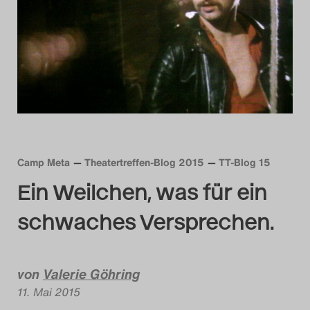
Das Theatertreffen-Blog
2014
Das Theatertreffen-Blog
2015
Das Theatertreffen-Blog
Camp Meta
Theatertreffen-Blog 2015
TT-Blog 15
2016
Ein Weilchen, was für ein
Das Theatertreffen-Blog
schwaches Versprechen.
2017
Das Theatertreffen-Blog
von
Valerie Göhring
11. Mai 2015
2018