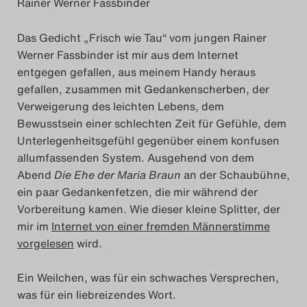
Rainer Werner Fassbinder
Das Theatertreffen-Blog
Das Gedicht „Frisch wie Tau“ vom jungen Rainer
2023
Werner Fassbinder ist mir aus dem Internet
entgegen gefallen, aus meinem Handy heraus
Das Theatertreffen-Blog
gefallen, zusammen mit Gedankenscherben, der
2024
Verweigerung des leichten Lebens, dem
Bewusstsein einer schlechten Zeit für Gefühle, dem
Das Theatertreffen-Blog
Unterlegenheitsgefühl gegenüber einem konfusen
allumfassenden System. Ausgehend von dem
2025
Abend
Die Ehe der Maria Braun
an der Schaubühne,
ein paar Gedankenfetzen, die mir während der
Das Theatertreffen-Blog
Vorbereitung kamen. Wie dieser kleine Splitter, der
Archiv
mir im
Internet von einer fremden Männerstimme
vorgelesen
wird.
Impressum
Ein Weilchen, was für ein schwaches Versprechen,
Nutzungsbedingungen
was für ein liebreizendes Wort.