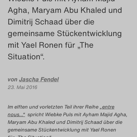
Das Theatertreffen-Blog
Agha, Maryam Abu Khaled und
2023
Dimitrij Schaad über die
gemeinsame Stückentwicklung
Das Theatertreffen-Blog
mit Yael Ronen für „The
2024
Situation“.
Das Theatertreffen-Blog
2025
von
Jascha Fendel
23. Mai 2016
Das Theatertreffen-Blog
Archiv
Im elften und vorletzten Teil ihrer Reihe
„entre
nous…“
spricht Wiebke Puls mit Ayham Majid Agha,
Impressum
Maryam Abu Khaled und Dimitrij Schaad über die
gemeinsame Stückentwicklung mit Yael Ronen
Nutzungsbedingungen