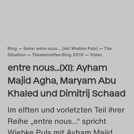
Das Theatertreffen-Blog
2018 Alumni
Das Theatertreffen-Blog
2019
Blog
Serie: entre nous... (mit Wiebke Puls)
The
Situation
Theatertreffen-Blog 2016
Video
Das Theatertreffen-Blog
entre nous…(XI): Ayham
2020
Majid Agha, Maryam Abu
Das Theatertreffen-Blog
Khaled und Dimitrij Schaad
2021
Im elften und vorletzten Teil ihrer
Das Theatertreffen-Blog
Reihe „entre nous…“ spricht
2022
Wiebke Puls mit Ayham Majid