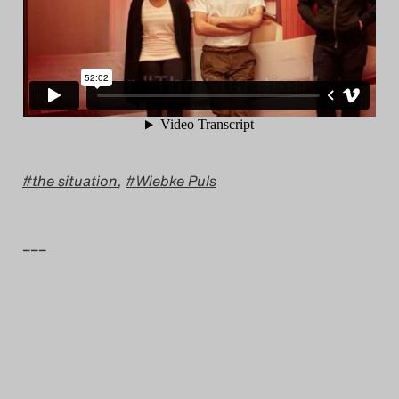
the situation
,
Wiebke Puls
–––