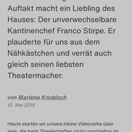
Auftakt macht ein Liebling des
Das Theatertreffen-Blog
2023
Hauses: Der unverwechselbare
Kantinenchef Franco Stirpe. Er
Das Theatertreffen-Blog
plauderte für uns aus dem
2024
Nähkästchen und verrät auch
Das Theatertreffen-Blog
gleich seinen liebsten
2025
Theatermacher.
Das Theatertreffen-Blog
Archiv
von
Marlene Knobloch
12. Mai 2016
Impressum
Heute starten wir unsere kleine Videoreihe über
Nutzungsbedingungen
jene, die beim Theatertreffen nicht unmittelbar im