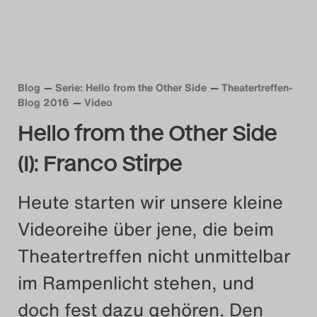
Das Theatertreffen-Blog
2018 Alumni
Das Theatertreffen-Blog
Blog
Serie: Hello from the Other Side
Theatertreffen-
Blog 2016
Video
2019
Hello from the Other Side
Das Theatertreffen-Blog
(I): Franco Stirpe
2020
Heute starten wir unsere kleine
Das Theatertreffen-Blog
Videoreihe über jene, die beim
2021
Theatertreffen nicht unmittelbar
Das Theatertreffen-Blog
im Rampenlicht stehen, und
2022
doch fest dazu gehören. Den