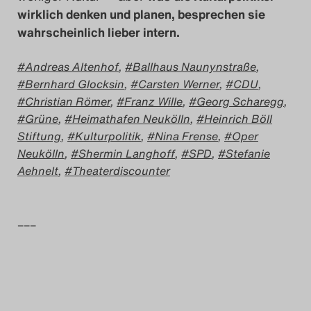
wirklich denken und planen, besprechen sie
wahrscheinlich lieber intern.
Andreas Altenhof
,
Ballhaus Naunynstraße
,
Bernhard Glocksin
,
Carsten Werner
,
CDU
,
Christian Römer
,
Franz Wille
,
Georg Scharegg
,
Grüne
,
Heimathafen Neukölln
,
Heinrich Böll
Stiftung
,
Kulturpolitik
,
Nina Frense
,
Oper
Neukölln
,
Shermin Langhoff
,
SPD
,
Stefanie
Aehnelt
,
Theaterdiscounter
–––