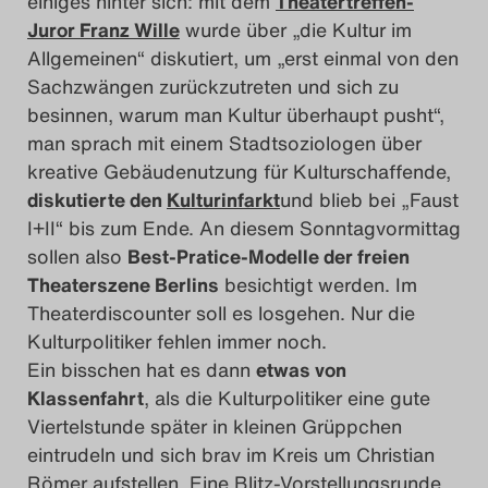
einiges hinter sich: mit dem
Theatertreffen-
Juror Franz Wille
wurde über „die Kultur im
Allgemeinen“ diskutiert, um „erst einmal von den
Sachzwängen zurückzutreten und sich zu
besinnen, warum man Kultur überhaupt pusht“,
man sprach mit einem Stadtsoziologen über
kreative Gebäudenutzung für Kulturschaffende,
diskutierte den
Kulturinfarkt
und blieb bei „Faust
I+II“ bis zum Ende. An diesem Sonntagvormittag
sollen also
Best-Pratice-Modelle der freien
Theaterszene Berlins
besichtigt werden. Im
Theaterdiscounter soll es losgehen. Nur die
Kulturpolitiker fehlen immer noch.
Ein bisschen hat es dann
etwas von
Klassenfahrt
, als die Kulturpolitiker eine gute
Viertelstunde später in kleinen Grüppchen
eintrudeln und sich brav im Kreis um Christian
Römer aufstellen. Eine Blitz-Vorstellungsrunde