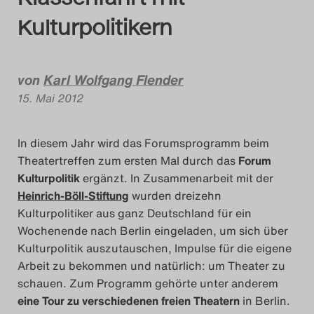
Das Theatertreffen-B
Kulturpolitikern
Das Theatertreffen-B
von
Karl Wolfgang Flender
Das Theatertreffen-Blog
15. Mai 2012
Das Theatertreffen-B
In diesem Jahr wird das Forumsprogramm beim
Das Theatertreffen-
Theatertreffen zum ersten Mal durch das
Forum
Kulturpolitik
ergänzt. In Zusammenarbeit mit der
Das Theatertreffen-B
Heinrich-Böll-Stiftung
wurden dreizehn
Kulturpolitiker aus ganz Deutschland für ein
Das Theatertreffen-
Wochenende nach Berlin eingeladen, um sich über
Kulturpolitik auszutauschen, Impulse für die eigene
Das Theatertreffen-
Arbeit zu bekommen und natürlich: um Theater zu
schauen. Zum Programm gehörte unter anderem
eine Tour zu verschiedenen freien Theatern
in Berlin.
Das Theatertreffen-