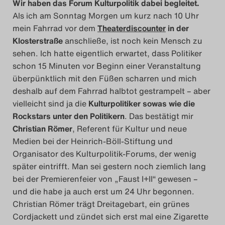
Wir haben das Forum Kulturpolitik dabei begleitet.
Als ich am Sonntag Morgen um kurz nach 10 Uhr
Das Theatertreffen-
mein Fahrrad vor dem
Theaterdiscounter
in der
Klosterstraße
anschließe, ist noch kein Mensch zu
Das Theatertreffen-Bl
sehen. Ich hatte eigentlich erwartet, dass Politiker
schon 15 Minuten vor Beginn einer Veranstaltung
Impressum
überpünktlich mit den Füßen scharren und mich
deshalb auf dem Fahrrad halbtot gestrampelt – aber
Nutzungsbeding
vielleicht sind ja die
Kulturpolitiker sowas wie die
Rockstars unter den Politikern
. Das bestätigt mir
Search
Christian Römer
, Referent für Kultur und neue
Medien bei der Heinrich-Böll-Stiftung und
Organisator des Kulturpolitik-Forums, der wenig
später eintrifft. Man sei gestern noch ziemlich lang
bei der Premierenfeier von „Faust I+II“ gewesen –
und die habe ja auch erst um 24 Uhr begonnen.
Christian Römer trägt Dreitagebart, ein grünes
Cordjackett und zündet sich erst mal eine Zigarette