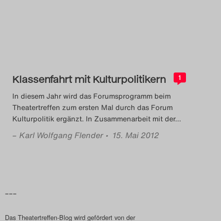
Das Theatertreffen-Blog
2014
Das Theatertreffen-Blog
Klassenfahrt mit Kulturpolitikern
2015
1
In diesem Jahr wird das Forumsprogramm beim
Das Theatertreffen-Blog
Theatertreffen zum ersten Mal durch das Forum
Kulturpolitik ergänzt. In Zusammenarbeit mit der
…
2016
–
Karl Wolfgang Flender
• 15. Mai 2012
Das Theatertreffen-Blog
2017
Das Theatertreffen-Blog
–––
2018
Das Theatertreffen-Blog wird gefördert von der