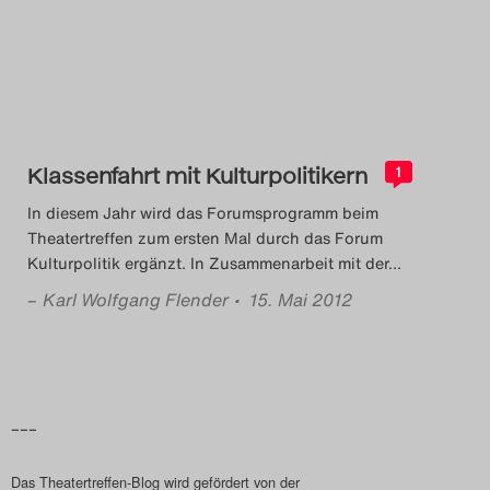
Das Theatertreffen-Blog
2014
Das Theatertreffen-Blog
Klassenfahrt mit Kulturpolitikern
2015
1
In diesem Jahr wird das Forumsprogramm beim
Das Theatertreffen-Blog
Theatertreffen zum ersten Mal durch das Forum
Kulturpolitik ergänzt. In Zusammenarbeit mit der
…
2016
–
Karl Wolfgang Flender
• 15. Mai 2012
Das Theatertreffen-Blog
2017
Das Theatertreffen-Blog
–––
2018
Das Theatertreffen-Blog wird gefördert von der