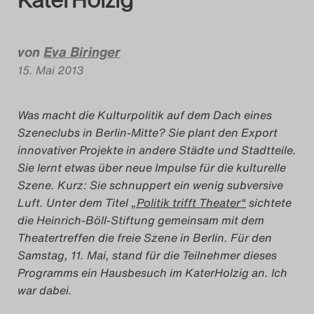
Das Theatertreffen-Bl
Das Theatertreffen-Bl
von
Eva Biringer
15. Mai 2013
Das Theatertreffen-Blo
Was macht die Kulturpolitik auf dem Dach eines
Impressum
Szeneclubs in Berlin-Mitte? Sie plant den Export
innovativer Projekte in andere Städte und Stadtteile.
Nutzungsbedingu
Sie lernt etwas über neue Impulse für die kulturelle
Szene. Kurz: Sie schnuppert ein wenig subversive
Search
Luft. Unter dem Titel
„Politik trifft Theater“
sichtete
die Heinrich-Böll-Stiftung gemeinsam mit dem
Theatertreffen die freie Szene in Berlin. Für den
Samstag, 11. Mai, stand für die Teilnehmer dieses
Programms ein
Hausbesuch im KaterHolzig an. Ich
war dabei.