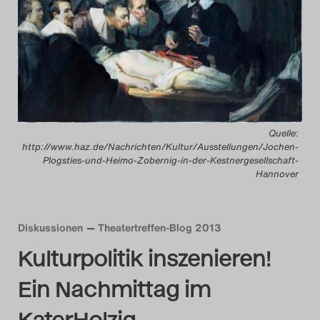
Das Theatertreffen-Bl
Das Theatertreffen-Bl
Das Theatertreffen-Bl
Alumni
Quelle:
Das Theatertreffen-Bl
http://www.haz.de/Nachrichten/Kultur/Ausstellungen/Jochen-
Plogsties-und-Heimo-Zobernig-in-der-Kestnergesellschaft-
Hannover
Das Theatertreffen-Bl
Das Theatertreffen-Bl
Diskussionen
Theatertreffen-Blog 2013
Kulturpolitik inszenieren!
Das Theatertreffen-Bl
Ein Nachmittag im
Das Theatertreffen-Bl
KaterHolzig