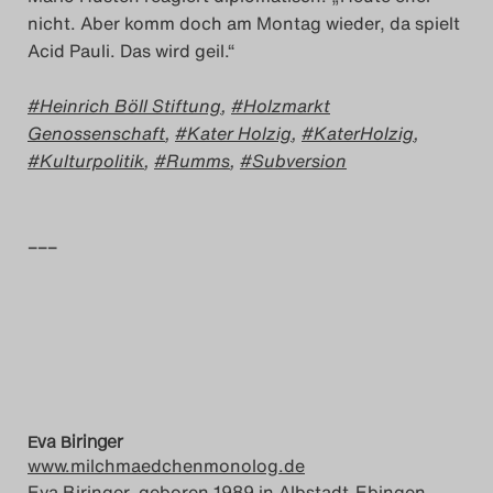
nicht. Aber komm doch am Montag wieder, da spielt
Acid Pauli. Das wird geil.“
Heinrich Böll Stiftung
,
Holzmarkt
Genossenschaft
,
Kater Holzig
,
KaterHolzig
,
Kulturpolitik
,
Rumms
,
Subversion
–––
Eva Biringer
www.milchmaedchenmonolog.de
Eva Biringer, geboren 1989 in Albstadt-Ebingen,