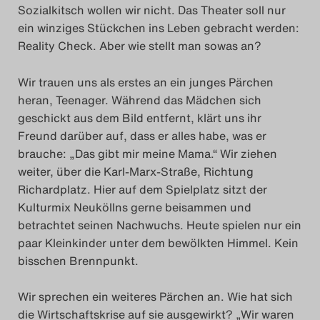
Sozialkitsch wollen wir nicht. Das Theater soll nur
Das Theatertreffen-Blog
ein winziges Stückchen ins Leben gebracht werden:
2023
Reality Check. Aber wie stellt man sowas an?
Das Theatertreffen-Blog
Wir trauen uns als erstes an ein junges Pärchen
heran, Teenager. Während das Mädchen sich
2024
geschickt aus dem Bild entfernt, klärt uns ihr
Freund darüber auf, dass er alles habe, was er
Das Theatertreffen-Blog
brauche: „Das gibt mir meine Mama.“ Wir ziehen
2025
weiter, über die Karl-Marx-Straße, Richtung
Richardplatz. Hier auf dem Spielplatz sitzt der
Das Theatertreffen-Blog
Kulturmix Neuköllns gerne beisammen und
betrachtet seinen Nachwuchs. Heute spielen nur ein
Archiv
paar Kleinkinder unter dem bewölkten Himmel. Kein
bisschen Brennpunkt.
Impressum
Wir sprechen ein weiteres Pärchen an. Wie hat sich
Nutzungsbedingungen
die Wirtschaftskrise auf sie ausgewirkt? „Wir waren