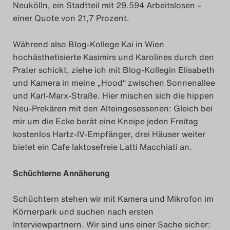
Neukölln, ein Stadtteil mit 29.594 Arbeitslosen –
Das Theatertreffen-Blog
einer Quote von 21,7 Prozent.
2018 Alumni
Während also Blog-Kollege Kai in Wien
hochästhetisierte Kasimirs und Karolines durch den
Das Theatertreffen-Blog
Prater schickt, ziehe ich mit Blog-Kollegin Elisabeth
2019
und Kamera in meine „Hood“ zwischen Sonnenallee
und Karl-Marx-Straße. Hier mischen sich die hippen
Das Theatertreffen-Blog
Neu-Prekären mit den Alteingesessenen: Gleich bei
mir um die Ecke berät eine Kneipe jeden Freitag
2020
kostenlos Hartz-IV-Empfänger, drei Häuser weiter
bietet ein Cafe laktosefreie Latti Macchiati an.
Das Theatertreffen-Blog
2021
Schüchterne Annäherung
Das Theatertreffen-Blog
Schüchtern stehen wir mit Kamera und Mikrofon im
Körnerpark und suchen nach ersten
2022
Interviewpartnern. Wir sind uns einer Sache sicher: