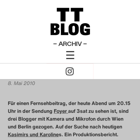
Kasimir und Karoline
Theatertreffen-Blog 2010
×
Das Theatertreffen-Blog
Liebe in Zeiten des
2009
Prekariats. Ein Reality
Das Theatertreffen-Blog
– ARCHIV –
Check.
☰
2010
Click
Das Theatertreffen-Blog
von
Alexandra Müller
to
2011
8. Mai 2010
Open
Das Theatertreffen-Blog
Für einen Fernsehbeitrag, der heute Abend um 20.15
Naviagtion
2012
Uhr in der Sendung
Foyer
auf 3sat zu sehen ist, sind
drei Blogger mit Kamera und Mikrofon durch Wien
Das Theatertreffen-Blog
und Berlin gezogen. Auf der Suche nach heutigen
Kasimirs und Karoline
s. Ein Produktionsbericht.
2013