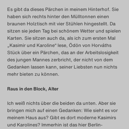
Es gibt da dieses Pärchen in meinem Hinterhof. Sie
Das Theatertreffen-Blog
haben sich rechts hinter den Mülltonnen einen
2014
braunen Holztisch mit vier Stühlen hingestellt. Da
sitzen sie jeden Tag bei schönem Wetter und spielen
Das Theatertreffen-Blog
Karten. Sie sitzen auch da, als ich zum ersten Mal
„Kasimir und Karoline“ lese, Ödön von Horváths
2015
Stück über ein Pärchen, das an der Arbeitslosigkeit
des jungen Mannes zerbricht, der nicht von dem
Das Theatertreffen-Blog
Gedanken lassen kann, seiner Liebsten nun nichts
2016
mehr bieten zu können.
Das Theatertreffen-Blog
Raus in den Block, Alter
2017
Ich weiß nichts über die beiden da unten. Aber sie
bringen mich auf einen Gedanken: Wie sieht es vor
Das Theatertreffen-Blog
meinem Haus aus? Gibt es dort moderne Kasimirs
2018
und Karolines? Immerhin ist das hier Berlin-