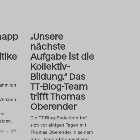
app
„Unsere
nächste
tike
Aufgabe ist die
Kollektiv-
Bildung.“ Das
TT-Blog-Team
nahm ich
trifft Thomas
Versuch,
Oberender
ne
Die TT-Blog-Redaktion traf
etzen.
sich vor einigen Tagen mit
en
• 21.
Thomas Oberender in seinem
Büro. Am Eröffnungsabend