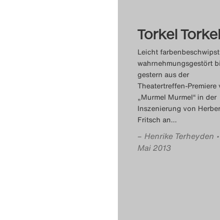
Torkel Torke
Leicht farbenbeschwips
wahrnehmungsgestört bi
gestern aus der
Theatertreffen-Premiere
„Murmel Murmel“ in der
Inszenierung von Herber
Fritsch an
…
–
Henrike Terheyden
Mai 2013