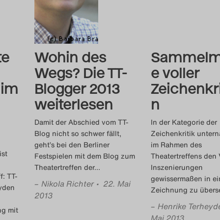
te
Wohin des
Sammelm
Wegs? Die TT-
e voller
 im
Blogger 2013
Zeichenkri
weiterlesen
n
Damit der Abschied vom TT-
In der Kategorie der
Blog nicht so schwer fällt,
Zeichenkritik unter
geht’s bei den Berliner
im Rahmen des
ist
Festspielen mit dem Blog zum
Theatertreffens den 
Theatertreffen der
…
Inszenierungen
f: TT-
gewissermaßen in ei
–
Nikola Richter
• 22. Mai
eyden
Zeichnung zu übers
2013
–
Henrike Terheyd
ng mit
Mai 2013