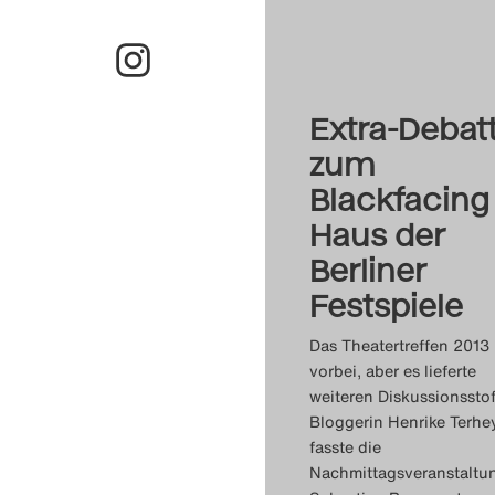
Extra-Debat
zum
Blackfacing
Haus der
Berliner
Festspiele
Das Theatertreffen 2013 
vorbei, aber es lieferte
weiteren Diskussionsstof
Bloggerin Henrike Terh
fasste die
Nachmittagsveranstaltu