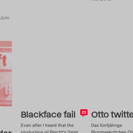
 Juni
Blackface fail
Otto twitte
23
Even after I heard that the
Das fünfjährige
production of Brecht’s Saint
Blogmaskottchen Ot