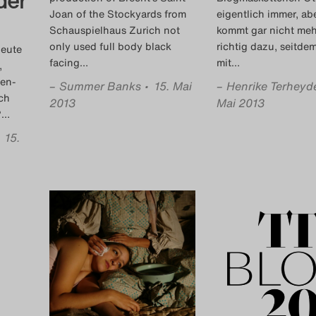
der
Joan of the Stockyards from
eigentlich immer, abe
Schauspielhaus Zurich not
kommt gar nicht meh
only used full body black
richtig dazu, seitdem
heute
facing
…
mit
…
,
fen-
–
Summer Banks
• 15. Mai
–
Henrike Terheyd
ch
2013
Mai 2013
?
…
• 15.