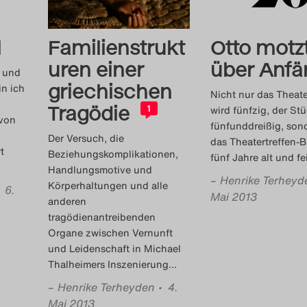
l
Familienstrukt
Otto motz
uren einer
über Anfä
t und
griechischen
n ich
Nicht nur das Theate
Tragödie
wird fünfzig, der St
1
 von
fünfunddreißig, son
Der Versuch, die
das Theatertreffen-B
t
Beziehungskomplikationen,
fünf Jahre alt und fe
Handlungsmotive und
–
Henrike Terheyd
Körperhaltungen und alle
• 6.
Mai 2013
anderen
tragödienantreibenden
Organe zwischen Vernunft
und Leidenschaft in Michael
Thalheimers Inszenierung
…
–
Henrike Terheyden
• 4.
Mai 2013