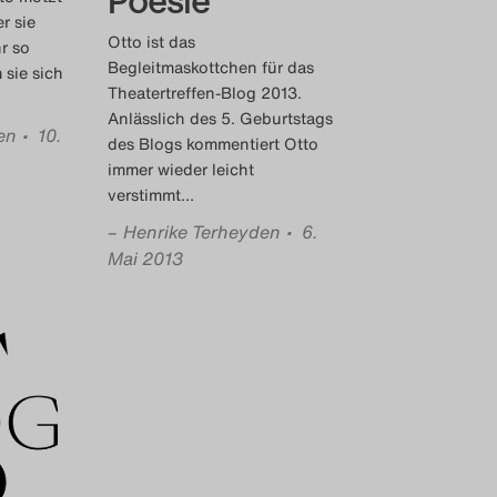
Poesie
r sie
Otto ist das
r so
Begleitmaskottchen für das
 sie sich
Theatertreffen-Blog 2013.
Anlässlich des 5. Geburtstags
en
• 10.
des Blogs kommentiert Otto
immer wieder leicht
verstimmt
…
–
Henrike Terheyden
• 6.
Mai 2013