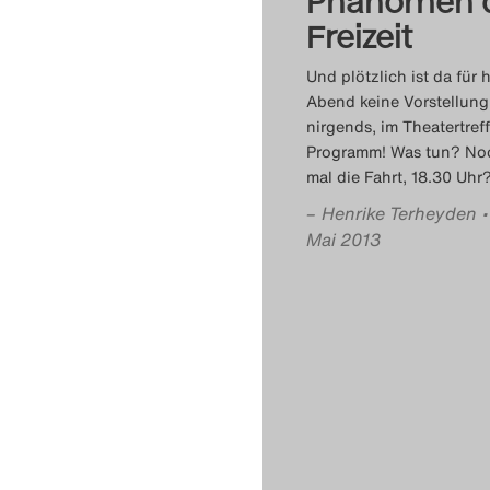
Phänomen 
Freizeit
Und plötzlich ist da für 
Abend keine Vorstellung
nirgends, im Theatertref
Programm! Was tun? No
mal die Fahrt, 18.30 Uhr
–
Henrike Terheyden
Mai 2013