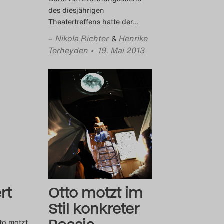
des diesjährigen
Theatertreffens hatte der
…
–
Nikola Richter
Henrike
&
Terheyden
• 19. Mai 2013
rt
Otto motzt im
Stil konkreter
to motzt