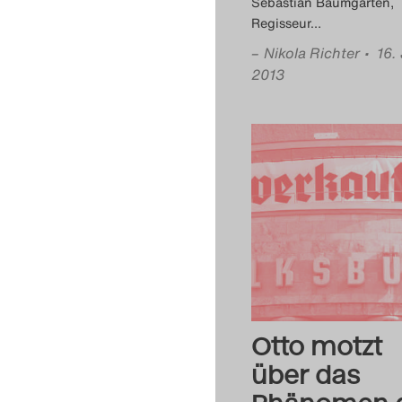
Sebastian Baumgarten,
Regisseur
…
–
Nikola Richter
• 16.
2013
Otto motzt
über das