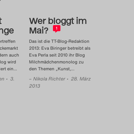
t
Wer bloggt im
nge
Mai?
1
rtreffen
Das ist die TT-Blog-Redaktion
ückemarkt
2013: Eva Biringer betreibt als
dern auch
Eva Perla seit 2010 ihr Blog
log wird
Milchmädchenmonolog zu
iert ein
…
den Themen „Kunst,
…
en
• 3.
–
Nikola Richter
• 28. März
2013