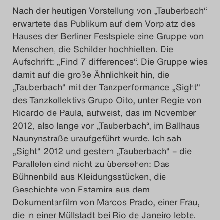
Nach der heutigen Vorstellung von „Tauberbach“
Das Theatertreffen-Blog
erwartete das Publikum auf dem Vorplatz des
2023
Hauses der Berliner Festspiele eine Gruppe von
Menschen, die Schilder hochhielten. Die
Das Theatertreffen-Blog
Aufschrift: „Find 7 differences“. Die Gruppe wies
2024
damit auf die große Ähnlichkeit hin, die
„Tauberbach“ mit der Tanzperformance
„Sight“
Das Theatertreffen-Blog
des Tanzkollektivs
Grupo Oito
, unter Regie von
Ricardo de Paula, aufweist, das im November
2025
2012, also lange vor „Tauberbach“, im Ballhaus
Naunynstraße uraufgeführt wurde. Ich sah
Das Theatertreffen-Blog
„Sight“ 2012 und gestern „Tauberbach“ – die
Archiv
Parallelen sind nicht zu übersehen: Das
Bühnenbild aus Kleidungsstücken, die
Impressum
Geschichte von
Estamira
aus dem
Dokumentarfilm von Marcos Prado, einer Frau,
Nutzungsbedingungen
die in einer Müllstadt bei Rio de Janeiro lebte.