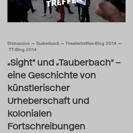
Das Theatertreffen-Blog
2014
Das Theatertreffen-Blog
Diskussion
Tauberbach
Theatertreffen-Blog 2014
2015
TT-Blog 2014
„Sight“ und „Tauberbach“ –
Das Theatertreffen-Blog
eine Geschichte von
2016
künstlerischer
Das Theatertreffen-Blog
Urheberschaft und
2017
kolonialen
Das Theatertreffen-Blog
Fortschreibungen
2018