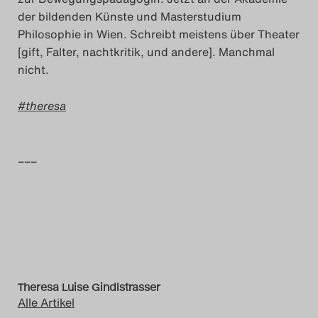
der bildenden Künste und Masterstudium
Das Theatertreffen-Blog
Philosophie in Wien. Schreibt meistens über Theater
2018 Alumni
[gift, Falter, nachtkritik, und andere]. Manchmal
nicht.
Das Theatertreffen-Blog
theresa
2019
Das Theatertreffen-Blog
–––
2020
Das Theatertreffen-Blog
2021
Das Theatertreffen-Blog
Theresa Luise Gindlstrasser
2022
Alle Artikel