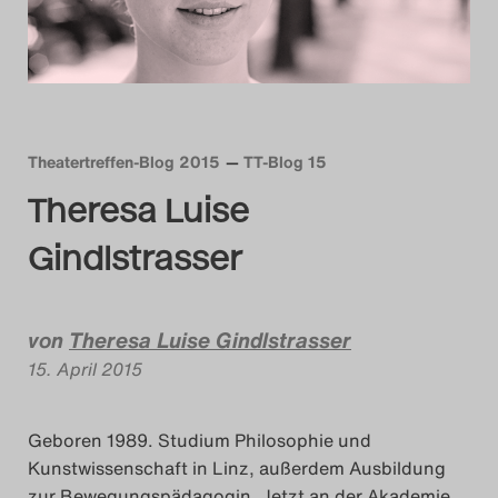
Das Theatertreffen-Blog
2014
Das Theatertreffen-Blog
Theatertreffen-Blog 2015
TT-Blog 15
2015
Theresa Luise
Das Theatertreffen-Blog
Gindlstrasser
2016
Das Theatertreffen-Blog
von
Theresa Luise Gindlstrasser
15. April 2015
2017
Das Theatertreffen-Blog
Geboren 1989. Studium Philosophie und
Kunstwissenschaft in Linz, außerdem Ausbildung
2018
zur Bewegungspädagogin. Jetzt an der Akademie