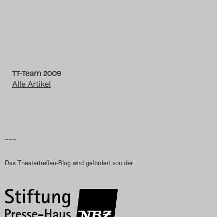
Das Theatertreffen-Blog
2014
Das Theatertreffen-Blog
TT-Team 2009
2015
Alle Artikel
Das Theatertreffen-Blog
2016
–––
Das Theatertreffen-Blog
2017
Das Theatertreffen-Blog wird gefördert von der
Das Theatertreffen-Blog
2018