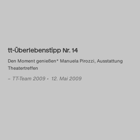
Das Theatertreffen-Blog
2014
Das Theatertreffen-Blog
tt-Überlebenstipp Nr. 14
2015
Den Moment genießen* Manuela Pirozzi, Ausstattung
Das Theatertreffen-Blog
Theatertreffen
2016
–
TT-Team 2009
• 12. Mai 2009
Das Theatertreffen-Blog
2017
Das Theatertreffen-Blog
2018