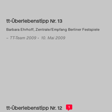
Das Theatertreffen-Blog
2018 Alumni
tt-Überlebenstipp Nr. 13
Das Theatertreffen-Blog
Barbara Ehrhoff, Zentrale/Empfang Berliner Festspiele
–
TT-Team 2009
• 10. Mai 2009
2019
Das Theatertreffen-Blog
2020
Das Theatertreffen-Blog
2021
Das Theatertreffen-Blog
2022
tt-Überlebenstipp Nr. 12
1