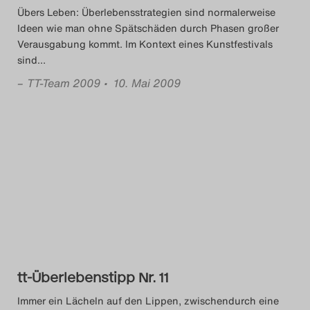
Übers Leben: Überlebensstrategien sind normalerweise
Das Theatertreffen-Blog
Ideen wie man ohne Spätschäden durch Phasen großer
2023
Verausgabung kommt. Im Kontext eines Kunstfestivals
sind
…
Das Theatertreffen-Blog
–
TT-Team 2009
• 10. Mai 2009
2024
Das Theatertreffen-Blog
2025
Das Theatertreffen-Blog
Archiv
Impressum
tt-Überlebenstipp Nr. 11
Nutzungsbedingungen
Immer ein Lächeln auf den Lippen, zwischendurch eine