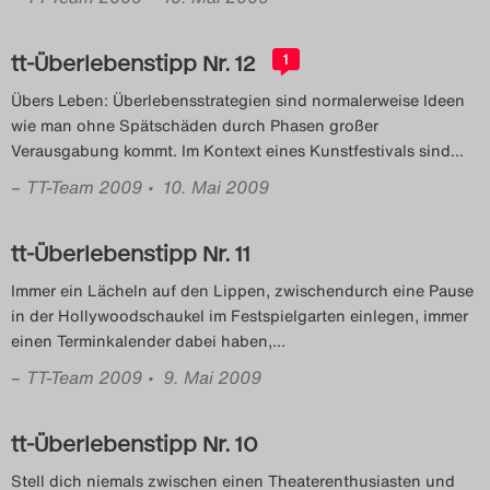
Das Theatertreffen-Blog
tt-Überlebenstipp Nr. 12
1
2018 Alumni
Übers Leben: Überlebensstrategien sind normalerweise Ideen
wie man ohne Spätschäden durch Phasen großer
Das Theatertreffen-Blog
Verausgabung kommt. Im Kontext eines Kunstfestivals sind
…
2019
–
TT-Team 2009
• 10. Mai 2009
Das Theatertreffen-Blog
tt-Überlebenstipp Nr. 11
2020
Immer ein Lächeln auf den Lippen, zwischendurch eine Pause
in der Hollywoodschaukel im Festspielgarten einlegen, immer
Das Theatertreffen-Blog
einen Terminkalender dabei haben,
…
2021
–
TT-Team 2009
• 9. Mai 2009
Das Theatertreffen-Blog
tt-Überlebenstipp Nr. 10
2022
Stell dich niemals zwischen einen Theaterenthusiasten und