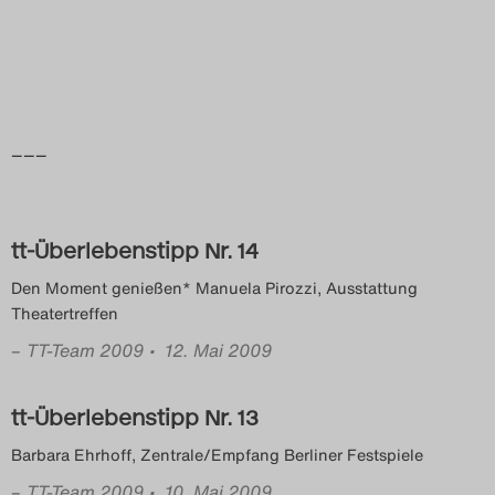
Das Theatertreffen-Blog
2014
Das Theatertreffen-Blog
–––
2015
Das Theatertreffen-Blog
tt-Überlebenstipp Nr. 14
2016
Den Moment genießen* Manuela Pirozzi, Ausstattung
Theatertreffen
Das Theatertreffen-Blog
–
TT-Team 2009
• 12. Mai 2009
2017
tt-Überlebenstipp Nr. 13
Das Theatertreffen-Blog
Barbara Ehrhoff, Zentrale/Empfang Berliner Festspiele
2018
–
TT-Team 2009
• 10. Mai 2009