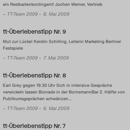
ein Restkartenkontingent! Jochen Werner, Vertrieb
Das Theatertreffen-Blog
–
TT-Team 2009
• 8. Mai 2009
2023
tt-Überlebenstipp Nr. 9
Das Theatertreffen-Blog
Mut zur Lücke! Kerstin Schilling, Leiterin Marketing Berliner
2024
Festspiele
Das Theatertreffen-Blog
–
TT-Team 2009
• 7. Mai 2009
2025
tt-Überlebenstipp Nr. 8
Das Theatertreffen-Blog
Earl Grey gegen 19.30 Uhr Sich in intensive Gespräche
verwickeln lassen Bionade in der BornemannBar 2. Hälfte von
Archiv
Publikumsgeprächen schwänzen
…
–
TT-Team 2009
• 6. Mai 2009
Impressum
Nutzungsbedingungen
tt-Überlebenstipp Nr. 7