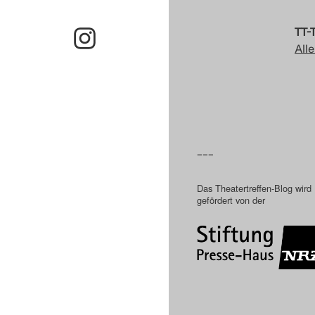
TT-
Alle
–––
Das Theatertreffen-Blog wird
gefördert von der