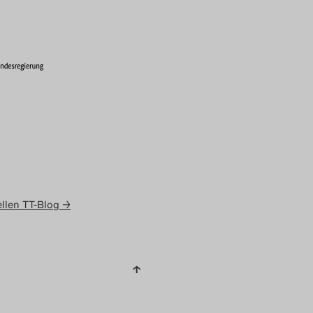
llen TT-Blog →
↑