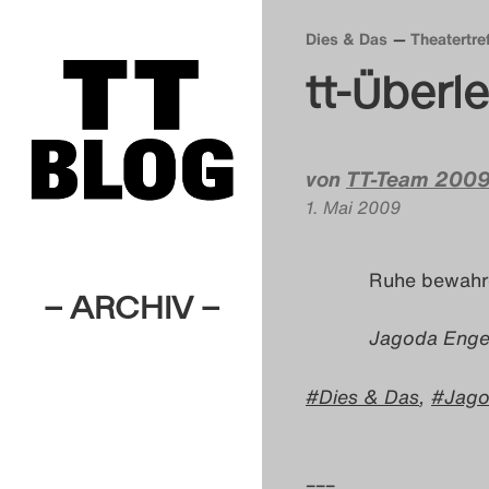
Dies & Das
Theatertr
tt-Überl
von
TT-Team 200
1. Mai 2009
Ruhe bewahr
– ARCHIV –
Jagoda Engelb
Dies & Das
,
Jago
–––