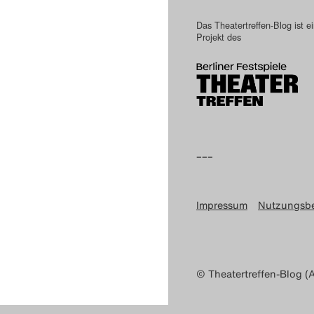
Das Theatertreffen-Blog ist e
Projekt des
–––
Impressum
Nutzungsb
© Theatertreffen-Blog (A