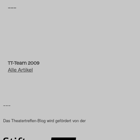
–––
Das Theatertreffen-Blog
2014
Das Theatertreffen-Blog
2015
TT-Team 2009
Das Theatertreffen-Blog
Alle Artikel
2016
Das Theatertreffen-Blog
2017
–––
Das Theatertreffen-Blog wird gefördert von der
Das Theatertreffen-Blog
2018