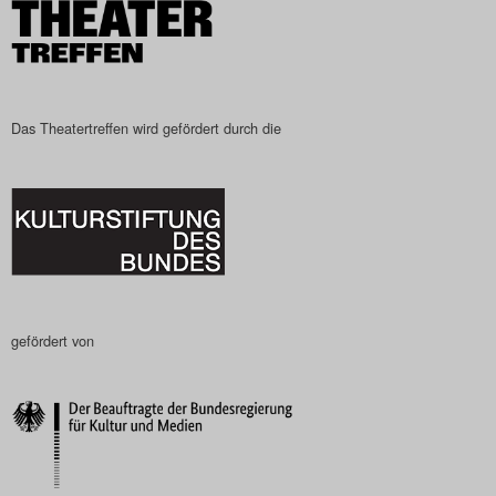
Das Theatertreffen-Blog
2023
Das Theatertreffen-Blog
Das Theatertreffen wird gefördert durch die
2024
Das Theatertreffen-Blog
2025
Das Theatertreffen-Blog
gefördert von
Archiv
Impressum
Nutzungsbedingungen