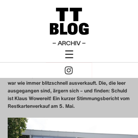
Allgemeines
Theatertreffen-Blog 2010
×
Das Theatertreffen-Blo
Alles muss raus!
2009
Das Theatertreffen-Blo
– ARCHIV –
von
Kai Kroesche
☰
2010
5. Mai 2010
Click
Das Theatertreffen-Blo
to
Bestellcoupons, Onlinetickets – das Theatertreffen
2011
war wie immer blitzschnell ausverkauft. Die, die leer
Open
ausgegangen sind, ärgern sich – und finden: Schuld
Das Theatertreffen-Blo
ist Klaus Wowereit! Ein kurzer Stimmungsbericht vom
Naviagtion
Restkartenverkauf am 5. Mai.
2012
Das Theatertreffen-Blo
2013