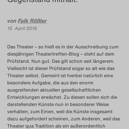
Das Theatertreffen-Blog
2018 Alumni
von
Falk Rößler
15. April 2016
Das Theatertreffen-Blog
2019
Das Theater – so hieß es in der Ausschreibung zum
diesjährigen Theatertreffen-Blog – steht auf dem
Das Theatertreffen-Blog
Prüfstand. Nun gut. Das gilt schon seit längerem.
Vielleicht ist dieser Prüfstand sogar so alt wie das
2020
Theater selbst. Gemeint ist hierbei natürlich eine
besondere Aufgabe, die aus den enorm
Das Theatertreffen-Blog
ausgreifenden aktuellen gesellschaftlichen
2021
Entwicklungen erwächst. Zu diesen sollen sich die
darstellenden Künste nun in besonderer Weise
Das Theatertreffen-Blog
verhalten; zum Einen, weil die Künste insgesamt
dazu aufgefordert scheinen, zum Anderen, weil das
2022
Theater qua Tradition als ein außerordentlich