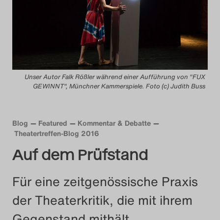
Das Theatertreffen-Blog
2014
Das Theatertreffen-Blog
Unser Autor Falk Rößler während einer Aufführung von "FUX
2015
GEWINNT", Münchner Kammerspiele. Foto (c) Judith Buss
Das Theatertreffen-Blog
2016
Blog
Featured
Kommentar & Debatte
Theatertreffen-Blog 2016
Das Theatertreffen-Blog
Auf dem Prüfstand
2017
Für eine zeitgenössische Praxis
Das Theatertreffen-Blog
der Theaterkritik, die mit ihrem
2018
Gegenstand mithält.