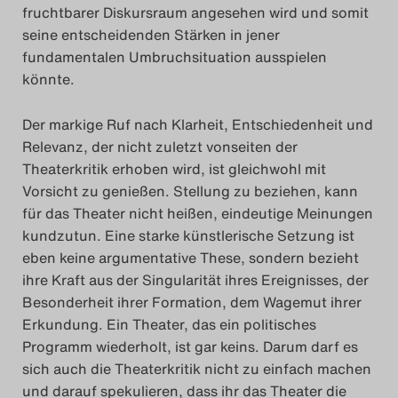
fruchtbarer Diskursraum angesehen wird und somit
Das Theatertreffen-Blog
seine entscheidenden Stärken in jener
2023
fundamentalen Umbruchsituation ausspielen
könnte.
Das Theatertreffen-Blog
Der markige Ruf nach Klarheit, Entschiedenheit und
2024
Relevanz, der nicht zuletzt vonseiten der
Theaterkritik erhoben wird, ist gleichwohl mit
Das Theatertreffen-Blog
Vorsicht zu genießen. Stellung zu beziehen, kann
2025
für das Theater nicht heißen, eindeutige Meinungen
kundzutun. Eine starke künstlerische Setzung ist
Das Theatertreffen-Blog
eben keine argumentative These, sondern bezieht
ihre Kraft aus der Singularität ihres Ereignisses, der
Archiv
Besonderheit ihrer Formation, dem Wagemut ihrer
Erkundung. Ein Theater, das ein politisches
Impressum
Programm wiederholt, ist gar keins. Darum darf es
sich auch die Theaterkritik nicht zu einfach machen
Nutzungsbedingungen
und darauf spekulieren, dass ihr das Theater die