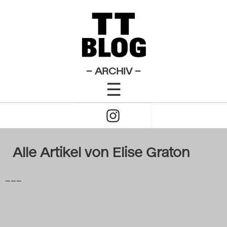
×
Das Theatertreffen-Blog
2009
Das Theatertreffen-Blog
– ARCHIV –
☰
2010
Click
Das Theatertreffen-Blog
to
2011
Open
Alle Artikel von Elise Graton
Das Theatertreffen-Blog
Naviagtion
2012
–––
Das Theatertreffen-Blog
2013