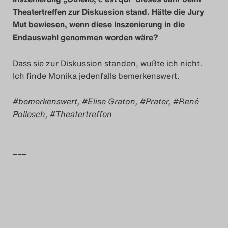
Das Theatertreffen-Blo
Theatertreffen zur Diskussion stand. Hätte die Jury
Mut bewiesen, wenn diese Inszenierung in die
2023
Endauswahl genommen worden wäre?
Das Theatertreffen-Blo
Dass sie zur Diskussion standen, wußte ich nicht.
2024
Ich finde Monika jedenfalls bemerkenswert.
Das Theatertreffen-Blo
bemerkenswert
,
Elise Graton
,
Prater
,
René
Pollesch
,
Theatertreffen
2025
Das Theatertreffen-Blo
–––
Archiv
Impressum
Nutzungsbedingungen