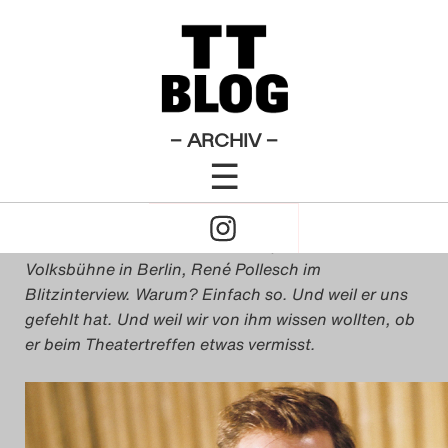
Dies & Das
Theatertreffen-Blog 2009
×
Das Theatertreffen-Blo
Pollesch vermisst
2009
Das Theatertreffen-Blo
– ARCHIV –
von
Elise Graton
☰
2010
18. Mai 2009
Click
Das Theatertreffen-Blo
to
Der Intendant des Prater, einer Spielstätte der
2011
Volksbühne in Berlin, René Pollesch im
Open
Blitzinterview. Warum? Einfach so. Und weil er uns
Das Theatertreffen-Blo
gefehlt hat. Und weil wir von ihm wissen wollten, ob
Naviagtion
er beim Theatertreffen etwas vermisst.
2012
Das Theatertreffen-Blo
2013