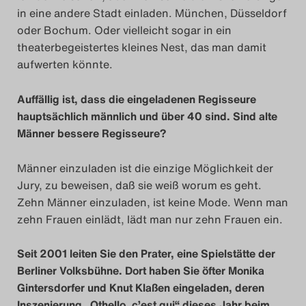
in eine andere Stadt einladen. München, Düsseldorf
Das Theatertreffen-Blo
oder Bochum. Oder vielleicht sogar in ein
2018 Alumni
theaterbegeistertes kleines Nest, das man damit
aufwerten könnte.
Das Theatertreffen-Blo
Auffällig ist, dass die eingeladenen Regisseure
2019
hauptsächlich männlich und über 40 sind. Sind alte
Männer bessere Regisseure?
Das Theatertreffen-Blo
2020
Männer einzuladen ist die einzige Möglichkeit der
Jury, zu beweisen, daß sie weiß worum es geht.
Das Theatertreffen-Blo
Zehn Männer einzuladen, ist keine Mode. Wenn man
zehn Frauen einlädt, lädt man nur zehn Frauen ein.
2021
Seit 2001 leiten Sie den Prater, eine Spielstätte der
Das Theatertreffen-Blo
Berliner Volksbühne. Dort haben Sie öfter Monika
2022
Gintersdorfer und Knut Klaßen eingeladen, deren
Inszenierung „Othello, c’est qui“ dieses Jahr beim