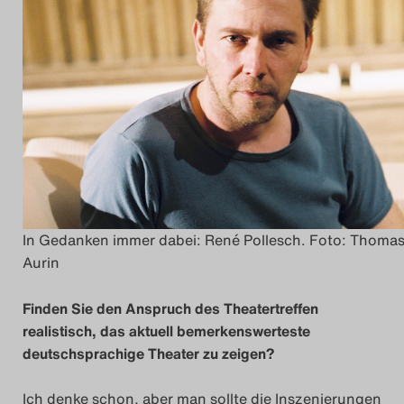
Das Theatertreffen-Blo
2014
Das Theatertreffen-Blo
2015
Das Theatertreffen-Blo
2016
In Gedanken immer dabei: René Pollesch. Foto: Thoma
Aurin
Das Theatertreffen-Blo
2017
Finden Sie den Anspruch des Theatertreffen
realistisch, das aktuell bemerkenswerteste
Das Theatertreffen-Blo
deutschsprachige Theater zu zeigen?
2018
Ich denke schon, aber man sollte die Inszenierungen