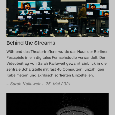
Das Theatertreffen-Blog
2014
Das Theatertreffen-Blog
2015
Behind the Streams
Während des Theatertreffens wurde das Haus der Berliner
Das Theatertreffen-Blog
Festspiele in ein digitales Fernsehstudio verwandelt. Der
Videobeitrag von Sarah Kailuweit gewährt Einblick in die
2016
zentrale Schaltstelle mit fast 40 Computern, unzähligen
Kabelmetern und akribisch sortierten Einzelteilen.
Das Theatertreffen-Blog
–
Sarah Kailuweit
• 25. Mai 2021
2017
Das Theatertreffen-Blog
2018