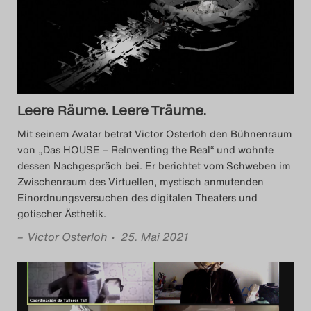
Das Theatertreffen-Blog
2018 Alumni
Das Theatertreffen-Blog
2019
Leere Räume. Leere Träume.
Mit seinem Avatar betrat Victor Osterloh den Bühnenraum
Das Theatertreffen-Blog
von „Das HOUSE – ReInventing the Real“ und wohnte
dessen Nachgespräch bei. Er berichtet vom Schweben im
2020
Zwischenraum des Virtuellen, mystisch anmutenden
Einordnungsversuchen des digitalen Theaters und
Das Theatertreffen-Blog
gotischer Ästhetik.
2021
–
Victor Osterloh
• 25. Mai 2021
Das Theatertreffen-Blog
2022