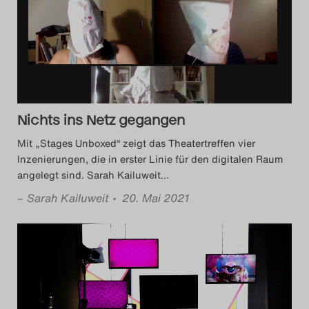
Das Theatertreffen-Blog
2023
Das Theatertreffen-Blog
2024
Nichts ins Netz gegangen
Das Theatertreffen-Blog
Mit „Stages Unboxed“ zeigt das Theatertreffen vier
Inzenierungen, die in erster Linie für den digitalen Raum
2025
angelegt sind. Sarah Kailuweit
…
Das Theatertreffen-Blog
–
Sarah Kailuweit
• 20. Mai 2021
Archiv
Impressum
Nutzungsbedingungen