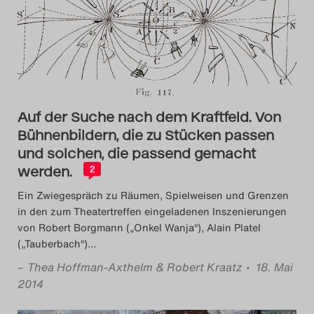
Das Theatertreffen-Blog
2014
Das Theatertreffen-Blog
2015
Auf der Suche nach dem Kraftfeld. Von
Bühnenbildern, die zu Stücken passen
Das Theatertreffen-Blog
und solchen, die passend gemacht
werden.
2
2016
Ein Zwiegespräch zu Räumen, Spielweisen und Grenzen
Das Theatertreffen-Blog
in den zum Theatertreffen eingeladenen Inszenierungen
von Robert Borgmann („Onkel Wanja“), Alain Platel
2017
(„Tauberbach“)
…
–
Thea Hoffman-Axthelm & Robert Kraatz
• 18. Mai
Das Theatertreffen-Blog
2014
2018