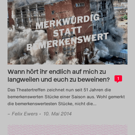
Das Theatertreffen-Blog
2018 Alumni
Das Theatertreffen-Blog
2019
Das Theatertreffen-Blog
Wann hört ihr endlich auf mich zu
2020
langweilen und euch zu beweinen?
1
Das Theatertreffen-Blog
Das Theatertreffen zeichnet nun seit 51 Jahren die
bemerkenswerten Stücke einer Saison aus. Wohl gemerkt
2021
die bemerkenswertesten Stücke, nicht die
…
–
Felix Ewers
• 10. Mai 2014
Das Theatertreffen-Blog
2022