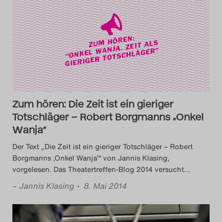
Das Theatertreffen-Blog
2023
Das Theatertreffen-Blog
2024
Das Theatertreffen-Blog
Zum hören: Die Zeit ist ein gieriger
2025
Totschläger – Robert Borgmanns „Onkel
Wanja”
Das Theatertreffen-Blog
Der Text „Die Zeit ist ein gieriger Totschläger – Robert
Borgmanns ,Onkel Wanja’“ von Jannis Klasing,
Archiv
vorgelesen. Das Theatertreffen-Blog 2014 versucht
…
Impressum
–
Jannis Klasing
• 8. Mai 2014
Nutzungsbedingungen