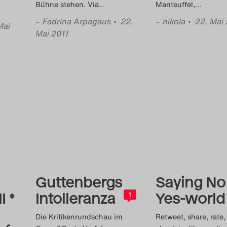
Bühne stehen. Via
…
Manteuffel,
…
–
Fadrina Arpagaus
• 22.
–
nikola
• 22. Mai
Mai
Mai 2011
Guttenbergs
Saying No 
I *
Intolleranza
Yes-world
1
Die Kritikenrundschau im
Retweet, share, rate, 