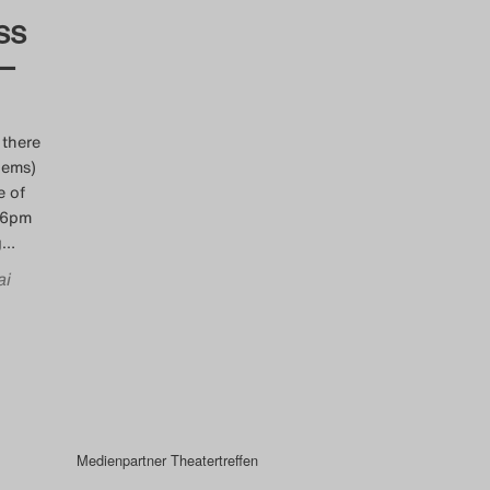
ss
–
 there
lems)
e of
:56pm
g
…
ai
Medienpartner Theatertreffen