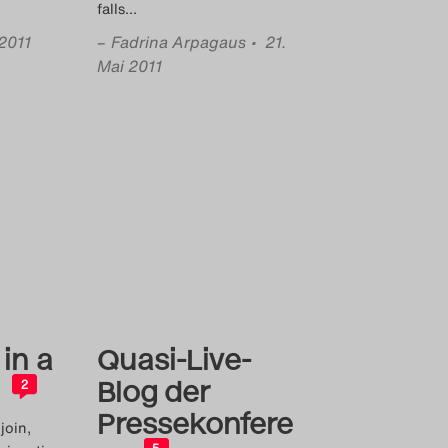
falls
…
 2011
–
Fadrina Arpagaus
• 21.
Mai 2011
in a
Quasi-Live-
Blog der
2
Pressekonfere
join,