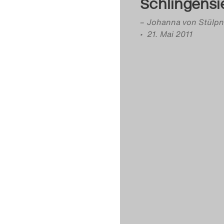
Schlingensi
–
Johanna von Stülpn
• 21. Mai 2011