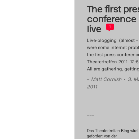
The first pre
conference 
live
1
Live-blogging (almost –
were some internet prob
the first press conferenc
Theatertreffen 2011. 12
All are gathering, gettin
–
Matt Cornish
• 3. M
2011
–––
Das Theatertreffen-Blog wird
gefördert von der