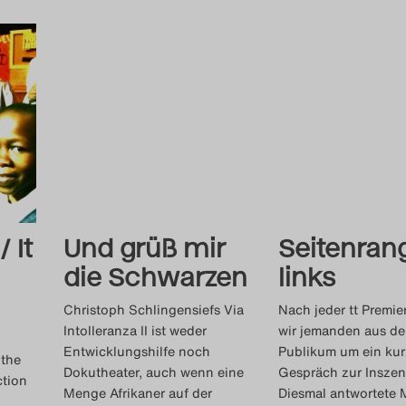
 It
Und grüß mir
Seitenran
die Schwarzen
links
Christoph Schlingensiefs Via
Nach jeder tt Premie
Intolleranza II ist weder
wir jemanden aus d
Entwicklungshilfe noch
Publikum um ein kur
 the
Dokutheater, auch wenn eine
Gespräch zur Inszen
ction
Menge Afrikaner auf der
Diesmal antwortete 