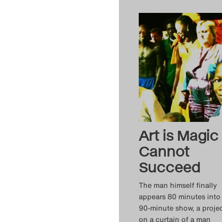
Art is Magic /
Cannot
Succeed
The man himself finally
appears 80 minutes into
90-minute show, a proje
on a curtain of a man