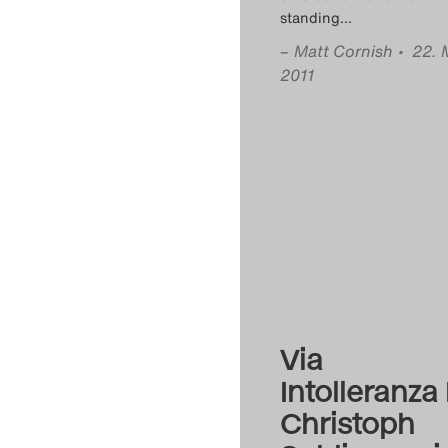
standing
…
–
Matt Cornish
• 22. 
2011
Via
Intolleranza I
Christoph