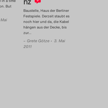
nz
e in a time
5
on. But
Baustelle, Haus der Berliner
Festspiele. Derzeit staubt es
 Mai
noch hier und da, die Kabel
hängen aus der Decke, bis
zur
…
–
Grete Götze
• 3. Mai
2011