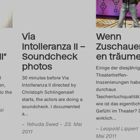
Via
Wenn
Intolleranza II –
Zuschaue
I“
Soundcheck
en träum
photos
Einige der diesjähri
Theatertreffen-
l
30 minutes before Via
Inszenierungen hab
en,
Intolleranza II directed by
durchaus
to the
Christoph Schlingensief
Taschentuchqualität
starts, the actors are doing a
wie ist das eigentlic
soundcheck. I documented
ai
Gefühl im Theater? 
a
…
wirklich
…
–
Yehuda Swed
• 23. Mai
–
Leopold Lippert
2011
Mai 2011