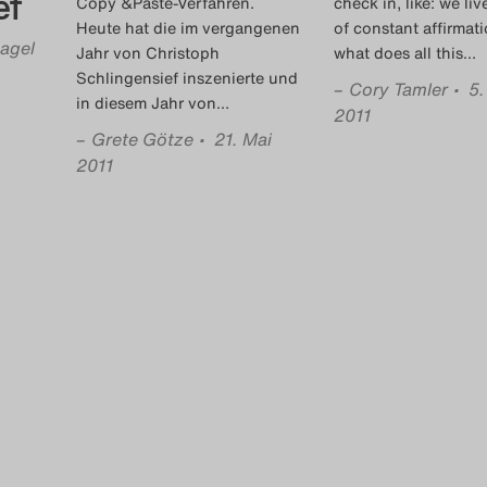
ef
Copy &Paste-Verfahren.
check in, like: we liv
Heute hat die im vergangenen
of constant affirmati
agel
Jahr von Christoph
what does all this
…
Schlingensief inszenierte und
–
Cory Tamler
• 5.
in diesem Jahr von
…
2011
–
Grete Götze
• 21. Mai
2011