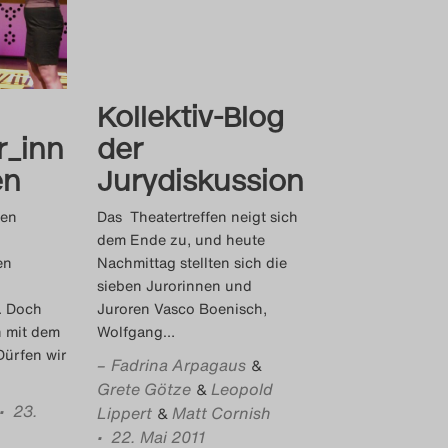
Kollektiv-Blog
r_inn
der
en
Jurydiskussion
gen
Das Theatertreffen neigt sich
dem Ende zu, und heute
en
Nachmittag stellten sich die
sieben Jurorinnen und
. Doch
Juroren Vasco Boenisch,
h mit dem
Wolfgang
…
Dürfen wir
–
Fadrina Arpagaus
&
Grete Götze
Leopold
&
• 23.
Lippert
Matt Cornish
&
• 22. Mai 2011