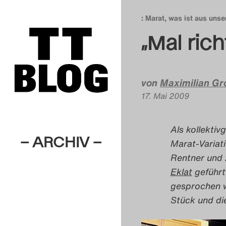
: Marat, was ist aus uns
„Mal rich
von
Maximilian Gr
17. Mai 2009
Als kollekti
– ARCHIV –
Marat-Variat
Rentner und Z
Eklat
geführt.
gesprochen w
Stück und di