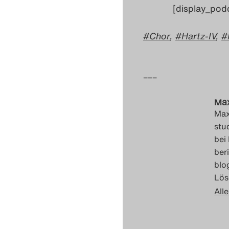
[display_pod
Chor
,
Hartz-IV
,
–––
Max
Max
stu
bei
ber
blo
Lös
Alle