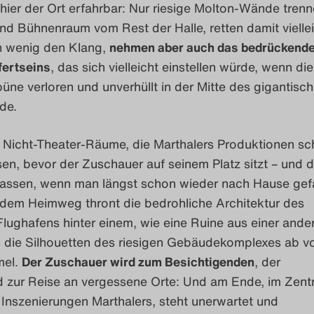
t hier der Ort erfahrbar: Nur riesige Molton-Wände tren
d Bühnenraum vom Rest der Halle, retten damit vielle
in wenig den Klang,
nehmen aber auch das bedrückende
fertseins
, das sich vielleicht einstellen würde, wenn die
üne verloren und unverhüllt in der Mitte des gigantisc
de.
e Nicht-Theater-Räume, die Marthalers Produktionen s
en, bevor der Zuschauer auf seinem Platz sitzt – und d
 lassen, wenn man längst schon wieder nach Hause gef
f dem Heimweg thront die bedrohliche Architektur des
 Flughafens hinter einem, wie eine Ruine aus einer ande
h die Silhouetten des riesigen Gebäudekomplexes ab v
mel.
Der Zuschauer wird zum Besichtigenden
, der
 zur Reise an vergessene Orte: Und am Ende, im Zent
nszenierungen Marthalers, steht unerwartet und