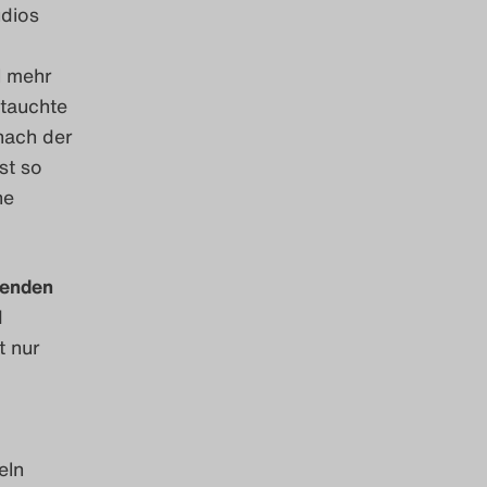
udios
l mehr
etauchte
nach der
st so
he
genden
d
t nur
eln