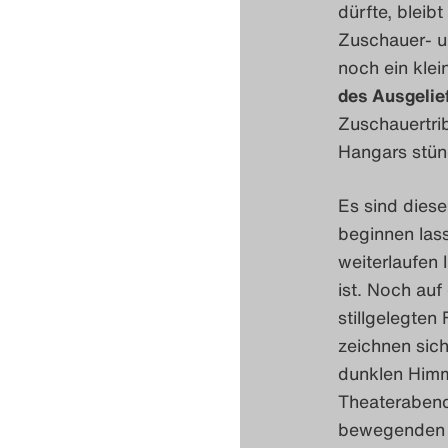
dürfte, bleib
Zuschauer- un
noch ein kle
des Ausgelie
Zuschauertrib
Hangars stün
Es sind dies
beginnen lass
weiterlaufen
ist. Noch au
stillgelegten
zeichnen sic
dunklen Him
Theaterabend
bewegenden I