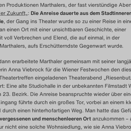
en Produktionen Marthalers, der fast vierstündige Abe
der Zukunft
„:
Die Anreise dauerte aus dem Stadtinneren
de
, der Gang ins Theater wurde so zu einer Reise in ein
an einen Ort mit einer unsichtbaren Geschichte, einer
 voll Verbrechen und Elend, die auf einmal, in der
 Marthalers, aufs Erschütterndste Gegenwart wurde.
dann erarbeitete Marthaler gemeinsam mit seiner langj
rin Anna Viebrock für die Wiener Festwochen den dies
 Theatertreffen eingeladenen Theaterabend „Riesenbut
t: Eine alte Studiohalle in der unbekannten Filmstadt 
 23. Bezirk. Die Anreise beanspruchte wieder über ein
ingang führte durch ein großes Tor, vorbei an einem kl
 durch einen hinterhofartigen Weg. Man hatte das Gefü
 vergessenen und menschenleeren Ort
anzukommen – 
ur nicht eine solche Wohnsiedlung, wie sie Anna Viebro