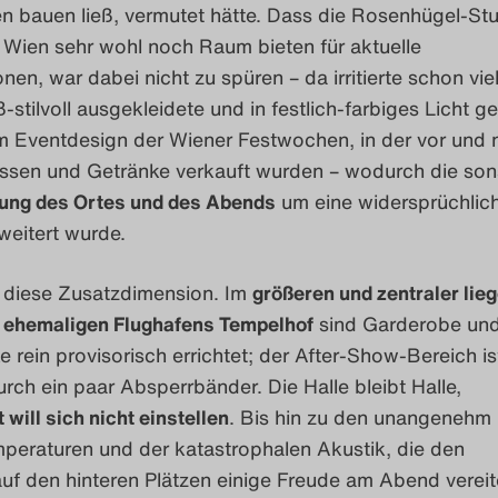
en bauen ließ, vermutet hätte. Dass die Rosenhügel-St
 Wien sehr wohl noch Raum bieten für aktuelle
nen, war dabei nicht zu spüren – da irritierte schon vie
-stilvoll ausgekleidete und in festlich-farbiges Licht g
im Eventdesign der Wiener Festwochen, in der vor und 
Essen und Getränke verkauft wurden – wodurch die son
ung des Ortes und des Abends
um eine widersprüchlic
weitert wurde.
lt diese Zusatzdimension. Im
größeren und zentraler lie
 ehemaligen Flughafens Tempelhof
sind Garderobe un
 rein provisorisch errichtet; der After-Show-Bereich is
rch ein paar Absperrbänder. Die Halle bleibt Halle,
 will sich nicht einstellen
. Bis hin zu den unangenehm
mperaturen und der katastrophalen Akustik, die den
uf den hinteren Plätzen einige Freude am Abend vereit