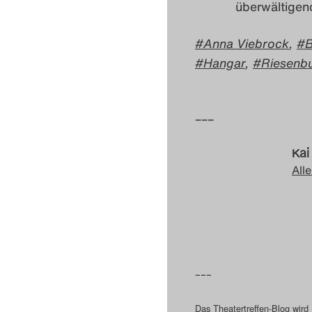
überwältigen
Anna Viebrock
,
B
Hangar
,
Riesenb
–––
Kai
Alle
–––
Das Theatertreffen-Blog wird