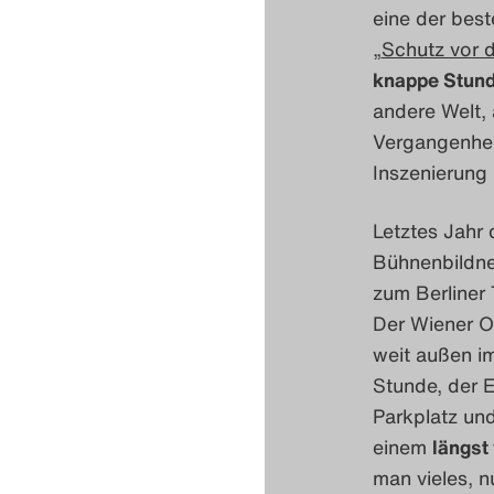
eine der best
„
Schutz vor 
knappe Stun
andere Welt, 
Vergangenheit
Inszenierung
Letztes Jahr 
Bühnenbildne
zum Berliner
Der Wiener Or
weit außen im
Stunde, der E
Parkplatz und
einem
längst
man vieles, n