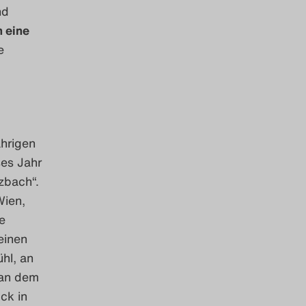
nd
 eine
e
ährigen
es Jahr
zbach“.
Wien,
e
einen
hl, an
an dem
ck in