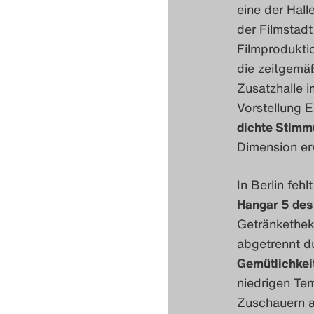
eine der Hall
der Filmstadt
Filmproduktio
die zeitgemäß
Zusatzhalle 
Vorstellung 
dichte Stimm
Dimension er
In Berlin feh
Hangar 5 des
Getränketheke
abgetrennt du
Gemütlichkeit
niedrigen Te
Zuschauern a