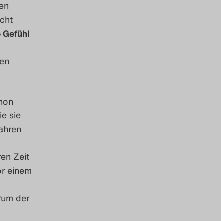
nen
icht
 Gefühl
hen
chon
ie sie
ahren
ren Zeit
or einem
rum der