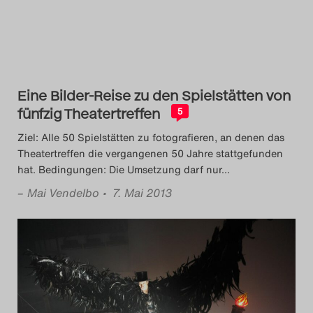
Das Theatertreffen-Blog
2023
Das Theatertreffen-Blog
Eine Bilder-Reise zu den Spielstätten von
2024
fünfzig Theatertreffen
5
Das Theatertreffen-Blog
Ziel: Alle 50 Spielstätten zu fotografieren, an denen das
Theatertreffen die vergangenen 50 Jahre stattgefunden
2025
hat. Bedingungen: Die Umsetzung darf nur
…
–
Mai Vendelbo
• 7. Mai 2013
Das Theatertreffen-Blog
Archiv
Impressum
Nutzungsbedingungen