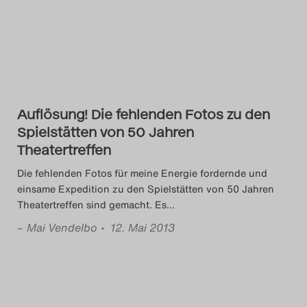
Das Theatertreffen-Blog
2014
Das Theatertreffen-Blog
2015
Auflösung! Die fehlenden Fotos zu den
Spielstätten von 50 Jahren
Das Theatertreffen-Blog
Theatertreffen
2016
Die fehlenden Fotos für meine Energie fordernde und
einsame Expedition zu den Spielstätten von 50 Jahren
Theatertreffen sind gemacht. Es
…
Das Theatertreffen-Blog
–
Mai Vendelbo
• 12. Mai 2013
2017
Das Theatertreffen-Blog
2018