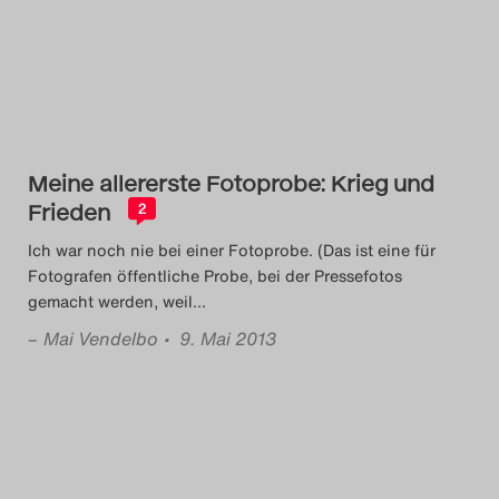
Das Theatertreffen-Blog
2018 Alumni
Das Theatertreffen-Blog
2019
Meine allererste Fotoprobe: Krieg und
Frieden
2
Das Theatertreffen-Blog
Ich war noch nie bei einer Fotoprobe. (Das ist eine für
2020
Fotografen öffentliche Probe, bei der Pressefotos
gemacht werden, weil
…
Das Theatertreffen-Blog
–
Mai Vendelbo
• 9. Mai 2013
2021
Das Theatertreffen-Blog
2022