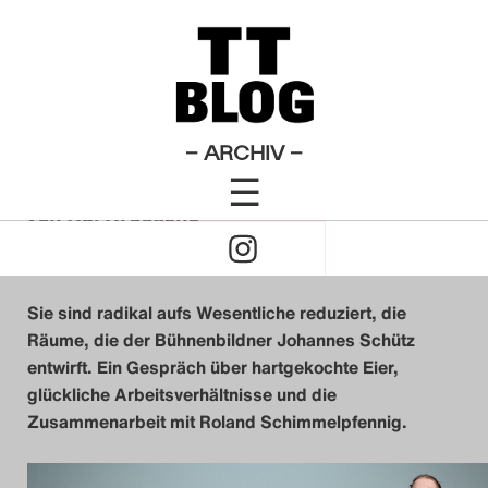
Der goldene Drache
Theatertreffen-Blog 2010
×
Das Theatertreffen-Blo
„Eine vernünftige Bühne ist
2009
a priori leer“
Das Theatertreffen-Blo
– ARCHIV –
☰
2010
Click
von
Kai Kroesche
Das Theatertreffen-Blo
23. Mai 2010
to
2011
Sie sind radikal aufs Wesentliche reduziert, die
Open
Das Theatertreffen-Blo
Räume, die der Bühnenbildner Johannes Schütz
entwirft. Ein Gespräch über hartgekochte Eier,
Naviagtion
2012
glückliche Arbeitsverhältnisse und die
Zusammenarbeit mit Roland Schimmelpfennig.
Das Theatertreffen-Blo
2013