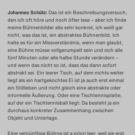
Das Theatertreffen-Blo
Johannes Schütz:
Das ist ein Beschreibungsversuch,
2018 Alumni
den ich oft höre und noch öfter lese – aber ich finde
meine Bühnenbilder alle sehr konkret, ich weiß gar
nicht, was das ist, ein abstraktes Bühnenbild. Ich
Das Theatertreffen-Blo
halte es für ein Missverständnis, wenn man glaubt,
2019
eine Bühne müsse vollgerumpelt sein und sich alle
fünf Minuten oder alle halbe Stunde verändern –
Das Theatertreffen-Blo
und wenn das nicht so ist, dass das dann sofort
abstrakt sei. Ein leerer Tisch, auf dem nichts weiter
2020
liegt als ein hartgekochtes Ei ist ja auch erst einmal
ein Stillleben und nicht gleich eine abstrakte oder
Das Theatertreffen-Blo
informelle Äußerung. Oder eine Tischtennisplatte,
2021
auf der ein Tischtennisball liegt: Da besteht ja ein
durchaus konkreter Zusammenhang zwischen
Das Theatertreffen-Blo
Objekt und Unterlage.
2022
Eine vernünftige Bühne ist a priori leer, weil sie erst