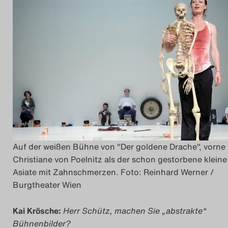
Das Theatertreffen-Blo
2014
Das Theatertreffen-Blo
2015
Das Theatertreffen-Blo
2016
Auf der weißen Bühne von "Der goldene Drache", vorne
Das Theatertreffen-Blo
Christiane von Poelnitz als der schon gestorbene kleine
2017
Asiate mit Zahnschmerzen. Foto: Reinhard Werner /
Burgtheater Wien
Das Theatertreffen-Blo
Kai Krösche:
Herr Schütz, machen Sie „abstrakte“
2018
Bühnenbilder?