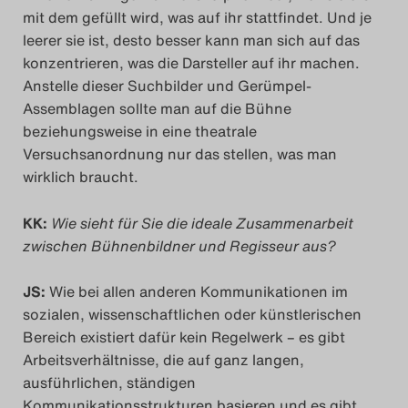
mit dem gefüllt wird, was auf ihr stattfindet. Und je
Das Theatertreffen-Blo
leerer sie ist, desto besser kann man sich auf das
2023
konzentrieren, was die Darsteller auf ihr machen.
Anstelle dieser Suchbilder und Gerümpel-
Das Theatertreffen-Blo
Assemblagen sollte man auf die Bühne
beziehungsweise in eine theatrale
2024
Versuchsanordnung nur das stellen, was man
wirklich braucht.
Das Theatertreffen-Blo
2025
KK:
Wie sieht für Sie die ideale Zusammenarbeit
zwischen Bühnenbildner und Regisseur aus?
Das Theatertreffen-Blo
JS:
Wie bei allen anderen Kommunikationen im
Archiv
sozialen, wissenschaftlichen oder künstlerischen
Bereich existiert dafür kein Regelwerk – es gibt
Impressum
Arbeitsverhältnisse, die auf ganz langen,
ausführlichen, ständigen
Nutzungsbedingungen
Kommunikationsstrukturen basieren und es gibt