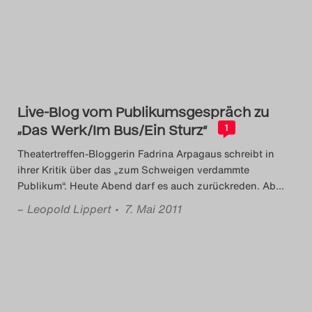
Das Theatertreffen-Blog
2014
Das Theatertreffen-Blog
Live-Blog vom Publikumsgespräch zu
2015
„Das Werk/Im Bus/Ein Sturz“
1
Das Theatertreffen-Blog
Theatertreffen-Bloggerin Fadrina Arpagaus schreibt in
ihrer Kritik über das „zum Schweigen verdammte
2016
Publikum“. Heute Abend darf es auch zurückreden. Ab
…
–
Leopold Lippert
• 7. Mai 2011
Das Theatertreffen-Blog
2017
Das Theatertreffen-Blog
2018