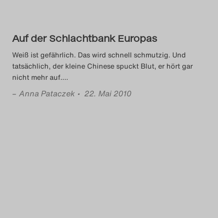
Das Theatertreffen-Blog
2023
Auf der Schlachtbank Europas
Das Theatertreffen-Blog
Weiß ist gefährlich. Das wird schnell schmutzig. Und
tatsächlich, der kleine Chinese spuckt Blut, er hört gar
2024
nicht mehr auf.
…
–
Anna Pataczek
• 22. Mai 2010
Das Theatertreffen-Blog
2025
Das Theatertreffen-Blog
Archiv
Impressum
Nutzungsbedingungen