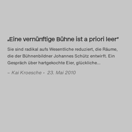
Das Theatertreffen-Blog
2018 Alumni
Das Theatertreffen-Blog
„Eine vernünftige Bühne ist a priori leer“
2019
Sie sind radikal aufs Wesentliche reduziert, die Räume,
die der Bühnenbildner Johannes Schütz entwirft. Ein
Das Theatertreffen-Blog
Gespräch über hartgekochte Eier, glückliche
…
2020
–
Kai Kroesche
• 23. Mai 2010
Das Theatertreffen-Blog
2021
Das Theatertreffen-Blog
2022