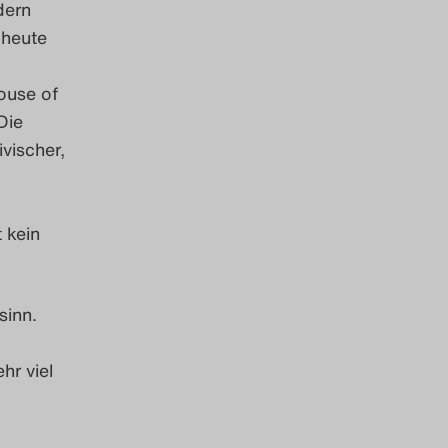
dern
 heute
ouse of
Die
vischer,
 kein
sinn.
hr viel