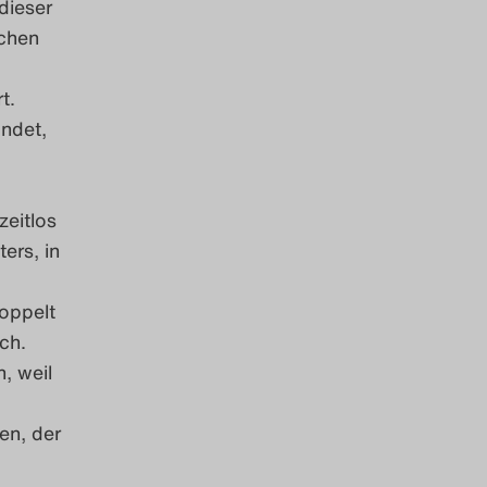
dieser
achen
t.
indet,
zeitlos
ers, in
oppelt
ch.
, weil
en, der