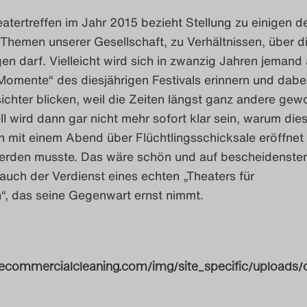
tertreffen im Jahr 2015 bezieht Stellung zu einigen d
 Themen unserer Gesellschaft, zu Verhältnissen, über d
en darf. Vielleicht wird sich in zwanzig Jahren jemand 
omente“ des diesjährigen Festivals erinnern und dabei
chter blicken, weil die Zeiten längst ganz andere gew
ll wird dann gar nicht mehr sofort klar sein, warum die
n mit einem Abend über Flüchtlingsschicksale eröffnet
 werden musste. Das wäre schön und auf bescheidenste
uch der Verdienst eines echten „Theaters für
“, das seine Gegenwart ernst nimmt.
fortecommercialcleaning.com/img/site_specific/upload