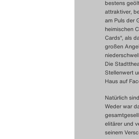
bestens geölt
attraktiver, 
am Puls der G
heimischen C
Cards“, als d
großen Angele
niederschwell
Die Stadtthea
Stellenwert u
Haus auf Fac
Natürlich sin
Weder war das
gesamtgesells
elitärer und v
seinem Versc