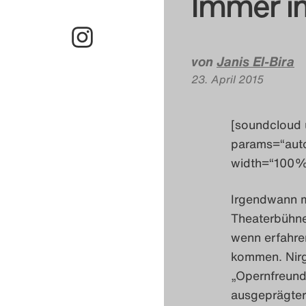
Immer im
von
Janis El-Bira
23. April 2015
[soundcloud 
params=“aut
width=“100%“
Irgendwann m
Theaterbühne
wenn erfahre
kommen. Nirg
„Opernfreunde
ausgeprägter 