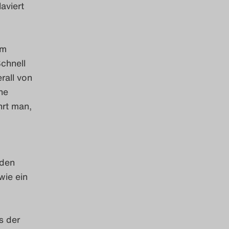
aviert
im
Schnell
rall von
he
hrt man,
nden
wie ein
s der