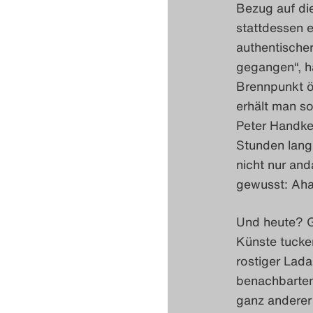
Bezug auf die
stattdessen e
authentischer
gegangen“, h
Brennpunkt öf
erhält man so
Peter Handke
Stunden lang 
nicht nur an
gewusst: Aha,
Und heute? G
Künste tucke
rostiger Lad
benachbarten
ganz anderer 