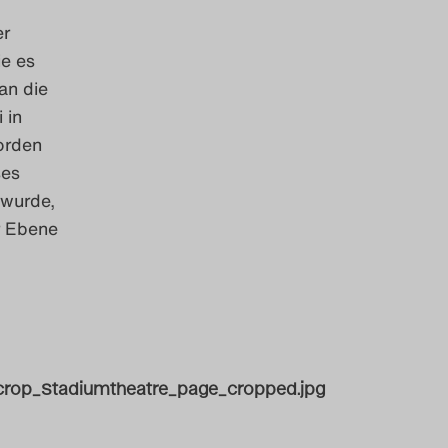
er
ie es
an die
 in
orden
ses
 wurde,
r Ebene
s/crop_Stadiumtheatre_page_cropped.jpg