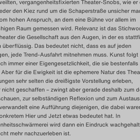
ilten, vergangenheitsfixierten Theater-Snobs, wie er 
eder den Kiez rund um die Schaperstraße unsicher m
vom hohen Anspruch, an dem eine Bühne vor allem im
higen Raum gemessen wird. Relevanz ist das Stichwor
Theater die Gesellschaft aus den Augen, in der es stattf
 überflüssig. Das bedeutet nicht, dass es auf jeden
gen, jede Trend-Ausfahrt mitnehmen muss. Kunst folgt
uch immer einer Eigengesetzlichkeit, die sie bestenfalls 
 Aber für die Ewigkeit ist die ephemere Natur des Theat
ungen sehr selten die dreißigste Vorstellung erleben,
r nicht geschaffen – zwingt aber gerade deshalb zum d
chauen, zur selbständigen Reflexion und zum Austaus
verwandelt eine Aufführung diejenigen, die dabei waren
konkretem Hier und Jetzt etwas bedeutet hat. In
nheitsschwärmerei wird dann ein Eindruck wachgehalt
icht mehr nachzuerleben ist.