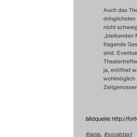
Auch das Thea
dringlichsten
nicht schweig
„bleibenden M
fragende Gesi
sind. Eventue
Theatertreffe
ja, eröffnet
wohlmöglich a
Zeitgenossen
Bildquelle: http://
janis
,
vorabtext