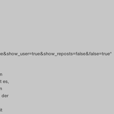
ue&show_user=true&show_reposts=false&false=true“
n
t es,
n
 der
it