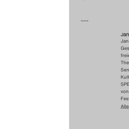
–––
Jan
Jan
Ges
fre
The
Sen
Kul
SPE
von
Fes
Alle