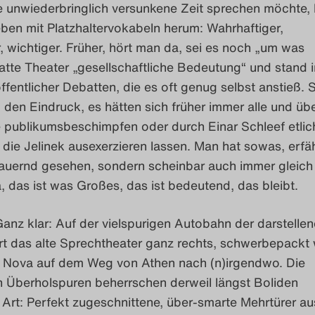
 unwiederbringlich versunkene Zeit sprechen möchte, l
ben mit Platzhaltervokabeln herum: Wahrhaftiger,
, wichtiger. Früher, hört man da, sei es noch „um was
atte Theater „gesellschaftliche Bedeutung“ und stand 
fentlicher Debatten, die es oft genug selbst anstieß. 
 den Eindruck, es hätten sich früher immer alle und übe
 publikumsbeschimpfen oder durch Einar Schleef etlic
die Jelinek ausexerzieren lassen. Man hat sowas, erfä
dauernd gesehen, sondern scheinbar auch immer gleich
 das ist was Großes, das ist bedeutend, das bleibt.
anz klar: Auf der vielspurigen Autobahn der darstelle
rt das alte Sprechtheater ganz rechts, schwerbepackt 
a Nova auf dem Weg von Athen nach (n)irgendwo. Die
 Überholspuren beherrschen derweil längst Boliden
Art: Perfekt zugeschnittene, über-smarte Mehrtürer au