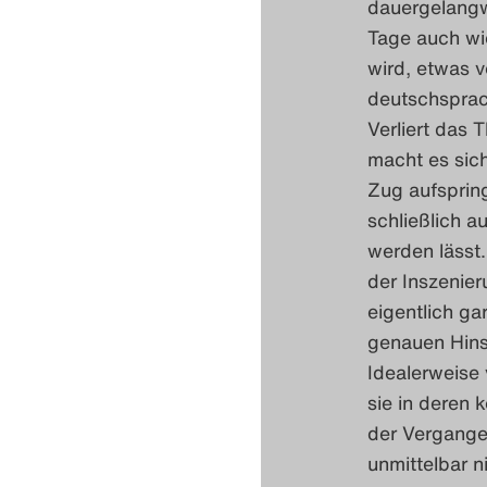
dauergelangwe
Tage auch wi
wird, etwas 
deutschsprac
Verliert das 
macht es sich
Zug aufsprin
schließlich a
werden lässt.
der Inszenier
eigentlich ga
genauen Hins
Idealerweise 
sie in deren 
der Vergange
unmittelbar n