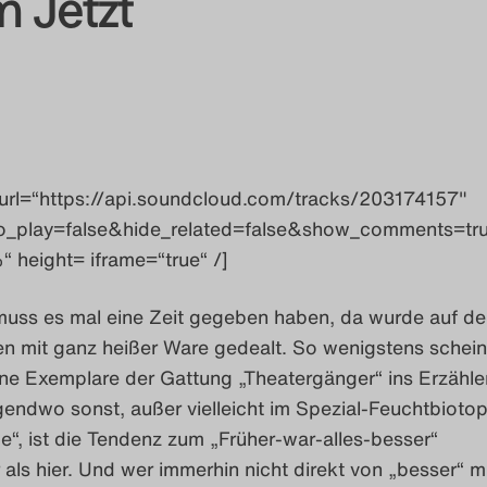
 Jetzt
url=“https://api.soundcloud.com/tracks/203174157″
o_play=false&hide_related=false&show_comments=tr
 height= iframe=“true“ /]
uss es mal eine Zeit gegeben haben, da wurde auf de
n mit ganz heißer Ware gedealt. So wenigstens schein
ne Exemplare der Gattung „Theatergänger“ ins Erzähle
endwo sonst, außer vielleicht im Spezial-Feuchtbiotop
“, ist die Tendenz zum „Früher-war-alles-besser“
als hier. Und wer immerhin nicht direkt von „besser“ m